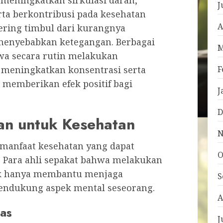
meningkatkan sirkulasi darah,
J
rta berkontribusi pada kesehatan
A
ering timbul dari kurangnya
t menyebabkan ketegangan. Berbagai
M
wa secara rutin melakukan
F
meningkatkan konsentrasi serta
 memberikan efek positif bagi
J
D
an untuk Kesehatan
N
manfaat kesehatan yang dapat
O
. Para ahli sepakat bahwa melakukan
dak hanya membantu menjaga
S
 mendukung aspek mental seseorang.
A
tas
J