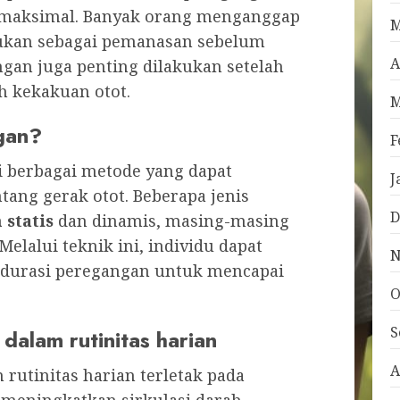
h maksimal. Banyak orang menganggap
M
kukan sebagai pemanasan sebelum
A
ngan juga penting dilakukan setelah
h kekakuan otot.
M
gan?
F
 berbagai metode yang dapat
J
ng gerak otot. Beberapa jenis
D
statis
dan dinamis, masing-masing
elalui teknik ini, individu dapat
N
 durasi peregangan untuk mencapai
O
S
dalam rutinitas harian
A
rutinitas harian terletak pada