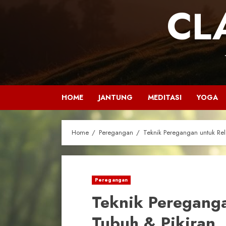
CL
HOME
JANTUNG
MEDITASI
YOGA
Home
Peregangan
Teknik Peregangan untuk Rel
Peregangan
Teknik Pereganga
Tubuh & Pikiran