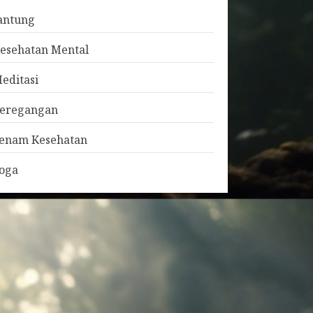
antung
esehatan Mental
editasi
eregangan
enam Kesehatan
oga