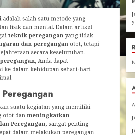
M
J
i
adalah salah satu metode yang
y
an fisik dan mental. Dalam artikel
gai
teknik peregangan
yang tidak
ugaran dan peregangan
otot, tetapi
ejahteraan secara keseluruhan.
 peregangan
, Anda dapat
N
ni ke dalam kehidupan sehari-hari
imal.
k Peregangan
A
an suatu kegiatan yang memiliki
 otot dan
meningkatkan
J
lan Peregangan
, sangat penting
J
epat dalam melakukan peregangan