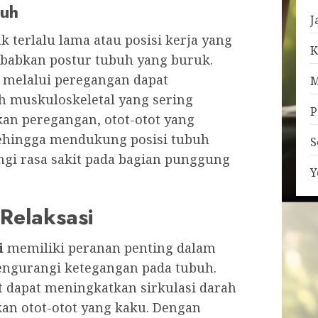
buh
J
 terlalu lama atau posisi kerja yang
K
babkan postur tubuh yang buruk.
melalui peregangan dapat
M
muskuloskeletal yang sering
P
kan peregangan, otot-otot yang
sehingga mendukung posisi tubuh
S
ngi rasa sakit pada bagian punggung
Y
Relaksasi
i
memiliki peranan penting dalam
ngurangi ketegangan pada tubuh.
t dapat meningkatkan sirkulasi darah
n otot-otot yang kaku. Dengan