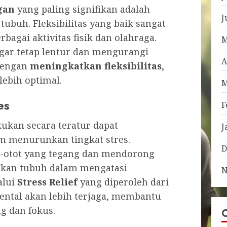
gan
yang paling signifikan adalah
J
tubuh. Fleksibilitas yang baik sangat
agai aktivitas fisik dan olahraga.
M
ar tetap lentur dan mengurangi
A
 Dengan
meningkatkan fleksibilitas
,
lebih optimal.
M
es
F
ukan secara teratur dapat
J
am menurunkan tingkat stres.
D
ot-otot yang tegang dan mendorong
hkan tubuh dalam mengatasi
N
alui
Stress Relief
yang diperoleh dari
ental akan lebih terjaga, membantu
g dan fokus.