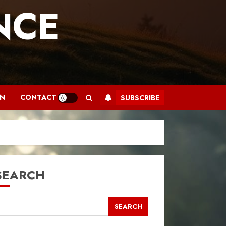
NCE
.
AN
CONTACT
SUBSCRIBE
SEARCH
SEARCH