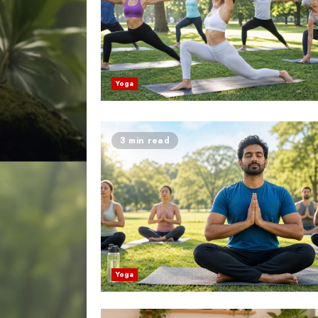
Yoga
3 min read
Yoga