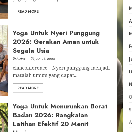
M
READ MORE
A
Yoga Untuk Nyeri Punggung
M
2026: Gerakan Aman untuk
F
Segala Usia
J
ADMIN
JULY 31, 2026
clanconference – Nyeri punggung menjadi
D
masalah umum yang dapat...
N
READ MORE
O
Yoga Untuk Menurunkan Berat
S
Badan 2026: Rangkaian
Latihan Efektif 20 Menit
A