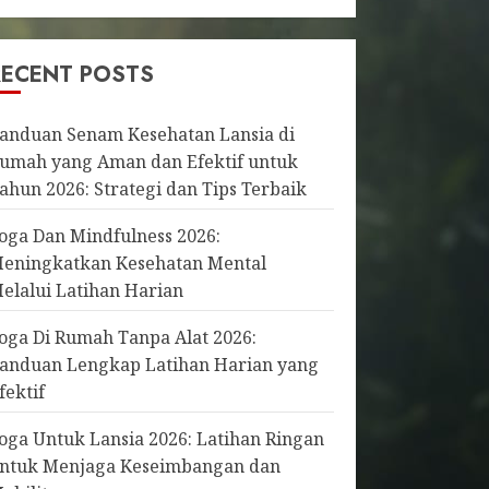
RECENT POSTS
anduan Senam Kesehatan Lansia di
umah yang Aman dan Efektif untuk
ahun 2026: Strategi dan Tips Terbaik
oga Dan Mindfulness 2026:
eningkatkan Kesehatan Mental
elalui Latihan Harian
oga Di Rumah Tanpa Alat 2026:
anduan Lengkap Latihan Harian yang
fektif
oga Untuk Lansia 2026: Latihan Ringan
ntuk Menjaga Keseimbangan dan