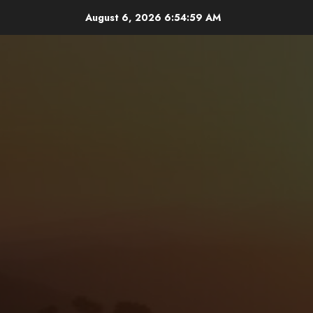
Skip
August 6, 2026
6:55:01 AM
to
content