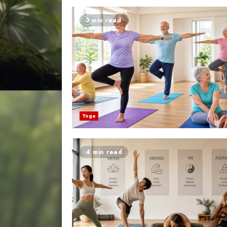
3 min read
Yoga
4 min read