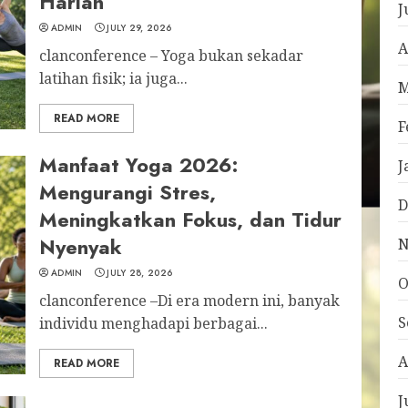
Harian
J
ADMIN
JULY 29, 2026
A
clanconference – Yoga bukan sekadar
latihan fisik; ia juga...
M
READ MORE
F
Manfaat Yoga 2026:
J
Mengurangi Stres,
D
Meningkatkan Fokus, dan Tidur
Nyenyak
N
ADMIN
JULY 28, 2026
O
clanconference –Di era modern ini, banyak
S
individu menghadapi berbagai...
A
READ MORE
J