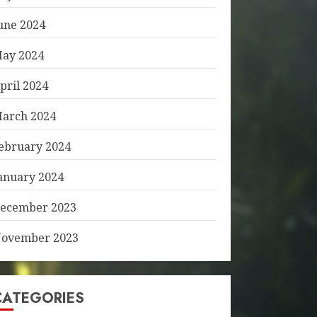
une 2024
ay 2024
pril 2024
arch 2024
ebruary 2024
anuary 2024
ecember 2023
ovember 2023
CATEGORIES