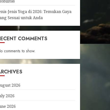
obilitas
enis-Jenis Yoga di 2026: Temukan Gaya
ang Sesuai untuk Anda
RECENT COMMENTS
o comments to show.
ARCHIVES
ugust 2026
uly 2026
une 2026