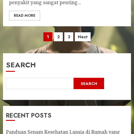
penyakit yang sangat penting...
READ MORE
Posts
1
2
3
Next
pagination
SEARCH
SEARCH
RECENT POSTS
Panduan Senam Kesehatan Lansia di Rumah yang