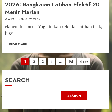
2026: Rangkaian Latihan Efektif 20
Menit Harian
ADMIN
JULY 29, 2026
clanconference – Yoga bukan sekadar latihan fisik; ia
juga...
READ MORE
Posts
1
2
3
4
…
95
Next
pagination
SEARCH
SEARCH