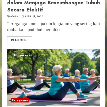
dalam Menjaga Keseimbangan Tubuh
Secara Efektif
ADMIN
APRIL 21, 2026
Peregangan merupakan kegiatan yang sering kali
diabaikan, padahal memiliki...
READ MORE
10 min read
Peregangan