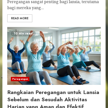
Peregangan sangat penting bagi lansia, terutama
bagi mereka yang...
READ MORE
10 min read
Peregangan
Rangkaian Peregangan untuk Lansia
Sebelum dan Sesudah Aktivitas
Harian yang Aman dan Efektif