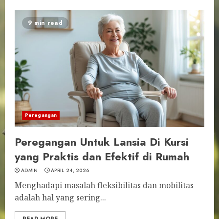
9 min read
Peregangan
Peregangan Untuk Lansia Di Kursi
yang Praktis dan Efektif di Rumah
ADMIN
APRIL 24, 2026
Menghadapi masalah fleksibilitas dan mobilitas
adalah hal yang sering...