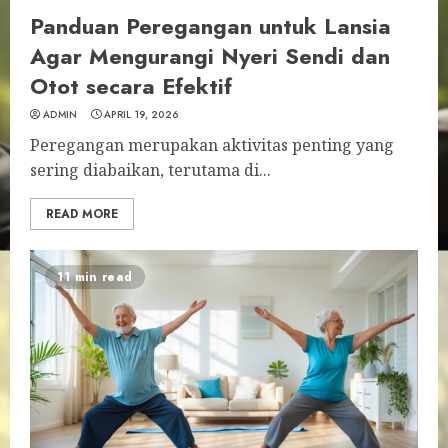
Panduan Peregangan untuk Lansia
Agar Mengurangi Nyeri Sendi dan
Otot secara Efektif
ADMIN
APRIL 19, 2026
Peregangan merupakan aktivitas penting yang
sering diabaikan, terutama di...
READ MORE
11 min read