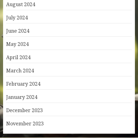
August 2024
July 2024
June 2024
May 2024
April 2024
March 2024
February 2024
January 2024
December 2023
November 2023