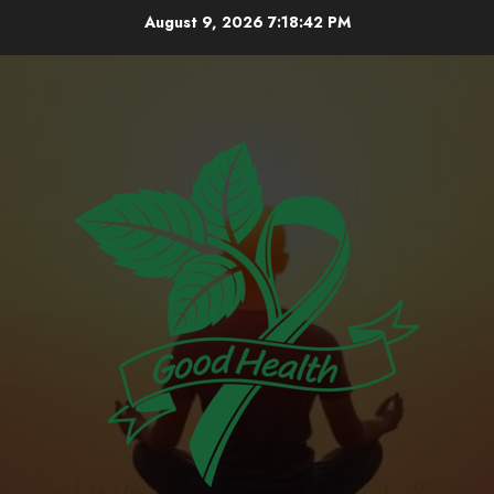
Skip
August 9, 2026
7:18:43 PM
to
content