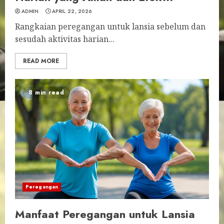
ADMIN
APRIL 22, 2026
Rangkaian peregangan untuk lansia sebelum dan
sesudah aktivitas harian...
READ MORE
8 min read
Peregangan
Manfaat Peregangan untuk Lansia