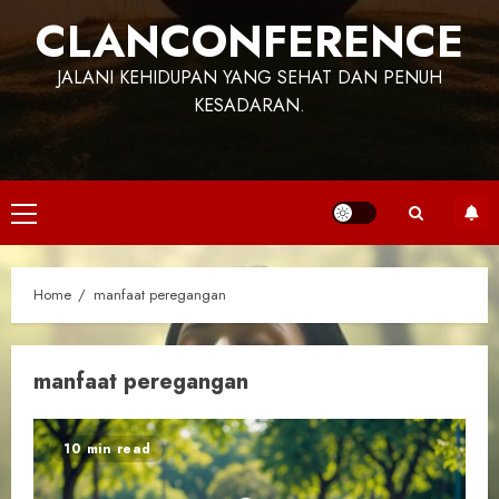
CLANCONFERENCE
JALANI KEHIDUPAN YANG SEHAT DAN PENUH
KESADARAN.
Primary
Menu
Home
manfaat peregangan
manfaat peregangan
10 min read