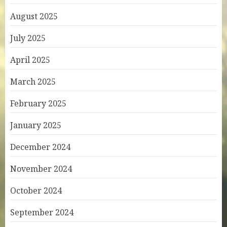
August 2025
July 2025
April 2025
March 2025
February 2025
January 2025
December 2024
November 2024
October 2024
September 2024