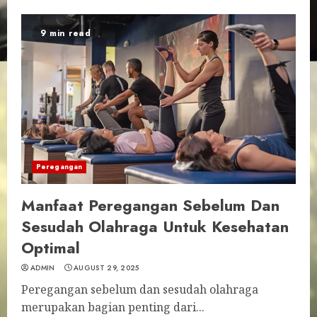
9 min read
Peregangan
Manfaat Peregangan Sebelum Dan
Sesudah Olahraga Untuk Kesehatan
Optimal
ADMIN
AUGUST 29, 2025
Peregangan sebelum dan sesudah olahraga
merupakan bagian penting dari...