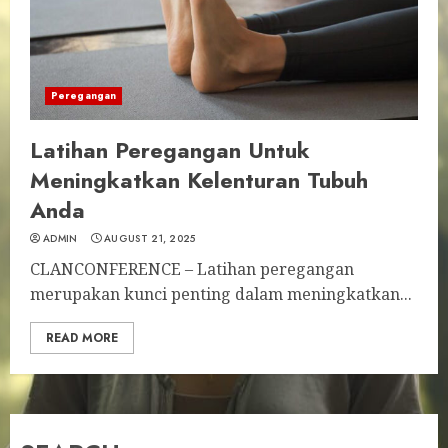
Peregangan
Latihan Peregangan Untuk
Meningkatkan Kelenturan Tubuh
Anda
ADMIN
AUGUST 21, 2025
CLANCONFERENCE – Latihan peregangan
merupakan kunci penting dalam meningkatkan...
READ MORE