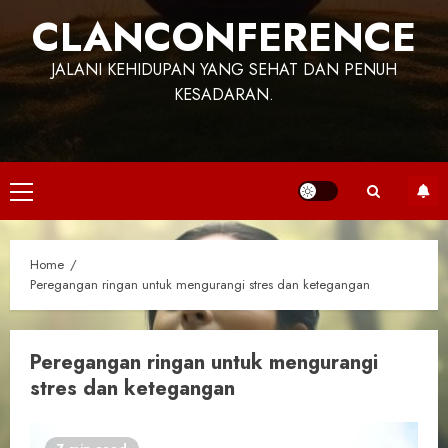
CLANCONFERENCE
JALANI KEHIDUPAN YANG SEHAT DAN PENUH
KESADARAN.
Primary
Menu
Home
Peregangan ringan untuk mengurangi stres dan ketegangan
Peregangan ringan untuk mengurangi
stres dan ketegangan