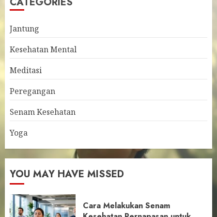
CATEGORIES
Jantung
Kesehatan Mental
Meditasi
Peregangan
Senam Kesehatan
Yoga
YOU MAY HAVE MISSED
Cara Melakukan Senam
Kesehatan Pernapasan untuk