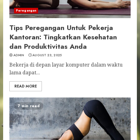
Peregangan
Tips Peregangan Untuk Pekerja
Kantoran: Tingkatkan Kesehatan
dan Produktivitas Anda
ADMIN
AUGUST 23, 2025
Bekerja di depan layar komputer dalam waktu
lama dapat...
READ MORE
7 min read