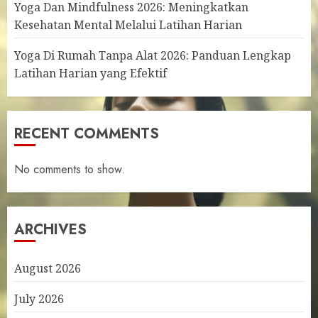
Yoga Dan Mindfulness 2026: Meningkatkan
Kesehatan Mental Melalui Latihan Harian
Yoga Di Rumah Tanpa Alat 2026: Panduan Lengkap
Latihan Harian yang Efektif
RECENT COMMENTS
No comments to show.
ARCHIVES
August 2026
July 2026