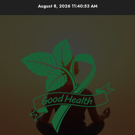
Skip
August 8, 2026
11:40:54 AM
to
content