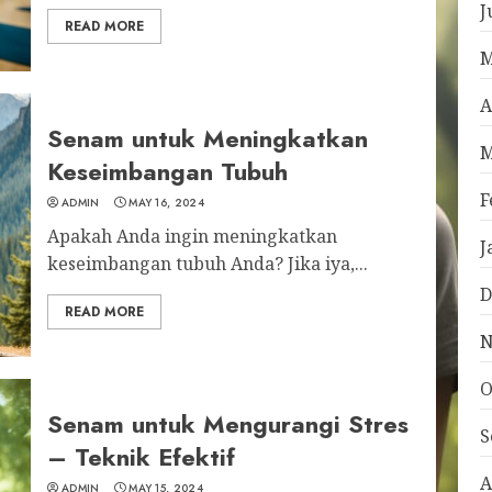
J
READ MORE
M
A
Senam untuk Meningkatkan
M
Keseimbangan Tubuh
F
ADMIN
MAY 16, 2024
Apakah Anda ingin meningkatkan
J
keseimbangan tubuh Anda? Jika iya,...
D
READ MORE
N
O
Senam untuk Mengurangi Stres
S
– Teknik Efektif
A
ADMIN
MAY 15, 2024