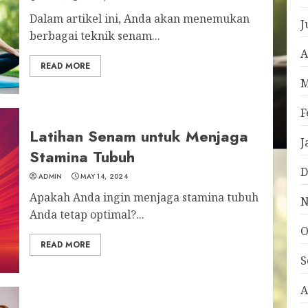
Dalam artikel ini, Anda akan menemukan
J
berbagai teknik senam...
A
READ MORE
M
F
Latihan Senam untuk Menjaga
J
Stamina Tubuh
D
ADMIN
MAY 14, 2024
Apakah Anda ingin menjaga stamina tubuh
N
Anda tetap optimal?...
O
READ MORE
S
A