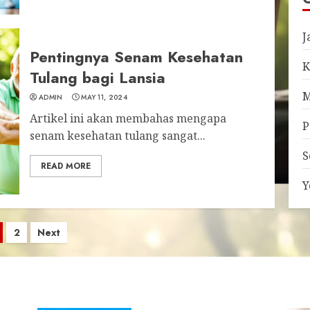
J
Pentingnya Senam Kesehatan
K
Tulang bagi Lansia
M
ADMIN
MAY 11, 2024
Artikel ini akan membahas mengapa
P
senam kesehatan tulang sangat...
S
READ MORE
Y
osts
2
Next
agination