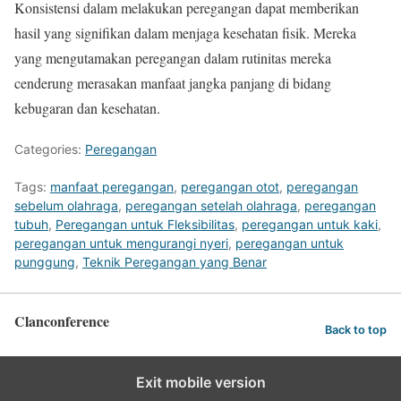
Konsistensi dalam melakukan peregangan dapat memberikan
hasil yang signifikan dalam menjaga kesehatan fisik. Mereka
yang mengutamakan peregangan dalam rutinitas mereka
cenderung merasakan manfaat jangka panjang di bidang
kebugaran dan kesehatan.
Categories:
Peregangan
Tags:
manfaat peregangan
,
peregangan otot
,
peregangan
sebelum olahraga
,
peregangan setelah olahraga
,
peregangan
tubuh
,
Peregangan untuk Fleksibilitas
,
peregangan untuk kaki
,
peregangan untuk mengurangi nyeri
,
peregangan untuk
punggung
,
Teknik Peregangan yang Benar
Clanconference
Back to top
Exit mobile version