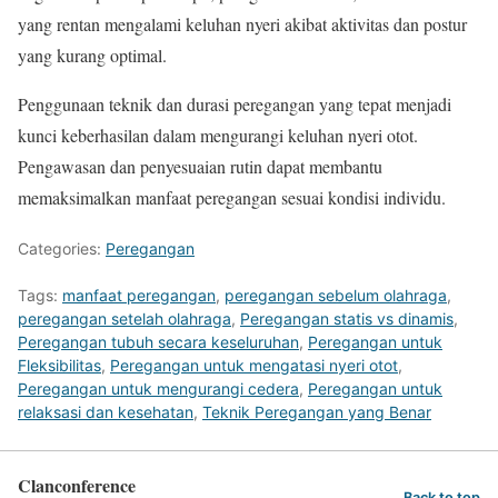
yang rentan mengalami keluhan nyeri akibat aktivitas dan postur
yang kurang optimal.
Penggunaan teknik dan durasi peregangan yang tepat menjadi
kunci keberhasilan dalam mengurangi keluhan nyeri otot.
Pengawasan dan penyesuaian rutin dapat membantu
memaksimalkan manfaat peregangan sesuai kondisi individu.
Categories:
Peregangan
Tags:
manfaat peregangan
,
peregangan sebelum olahraga
,
peregangan setelah olahraga
,
Peregangan statis vs dinamis
,
Peregangan tubuh secara keseluruhan
,
Peregangan untuk
Fleksibilitas
,
Peregangan untuk mengatasi nyeri otot
,
Peregangan untuk mengurangi cedera
,
Peregangan untuk
relaksasi dan kesehatan
,
Teknik Peregangan yang Benar
Clanconference
Back to top