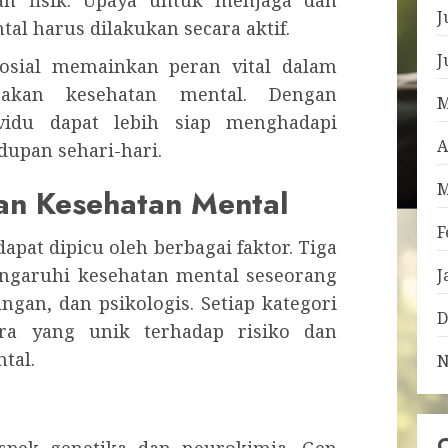
an fisik. Upaya untuk menjaga dan
J
l harus dilakukan secara aktif.
J
osial memainkan peran vital dalam
 akan kesehatan mental. Dengan
M
ividu dapat lebih siap menghadapi
A
dupan sehari-hari.
M
n Kesehatan Mental
F
pat dipicu oleh berbagai faktor. Tiga
garuhi kesehatan mental seseorang
J
ungan, dan psikologis. Setiap kategori
D
ara yang unik terhadap risiko dan
tal.
N