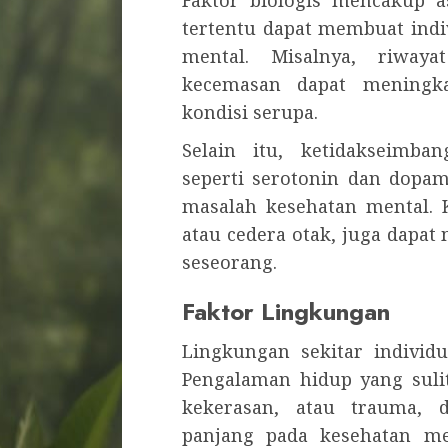
Faktor biologis mencakup a
tertentu dapat membuat indi
mental. Misalnya, riway
kecemasan dapat meningka
kondisi serupa.
Selain itu, ketidakseimba
seperti serotonin dan dopa
masalah kesehatan mental. Ko
atau cedera otak, juga dap
seseorang.
Faktor Lingkungan
Lingkungan sekitar individ
Pengalaman hidup yang sulit
kekerasan, atau trauma, 
panjang pada kesehatan ment