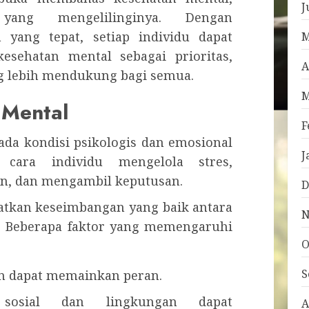
J
yang mengelilinginya. Dengan
yang tepat, setiap individu dapat
M
esehatan mental sebagai prioritas,
A
g lebih mendukung bagi semua.
M
 Mental
F
da kondisi psikologis dan emosional
J
 cara individu mengelola stres,
in, dan mengambil keputusan.
D
atkan keseimbangan yang baik antara
N
n. Beberapa faktor yang memengaruhi
O
S
n dapat memainkan peran.
osial dan lingkungan dapat
A