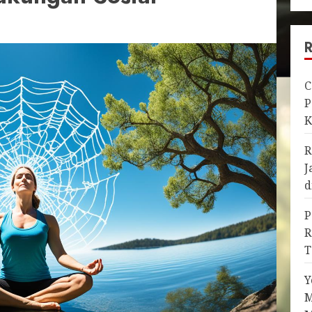
C
P
K
R
J
d
P
R
T
Y
M