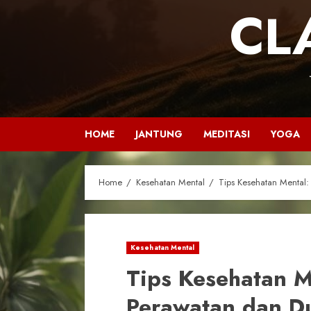
CL
HOME
JANTUNG
MEDITASI
YOGA
Home
Kesehatan Mental
Tips Kesehatan Mental:
Kesehatan Mental
Tips Kesehatan M
Perawatan dan D