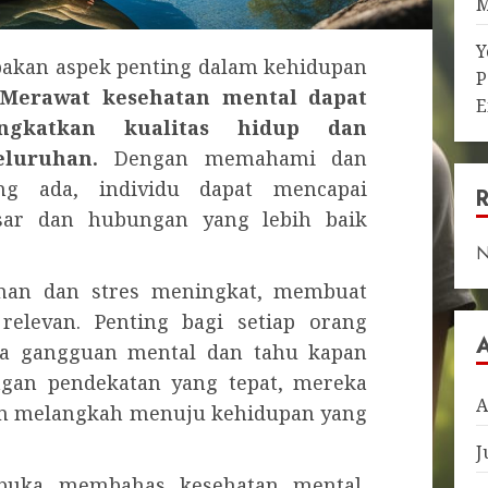
M
Y
pakan aspek penting dalam kehidupan
P
.
Merawat kesehatan mental dapat
E
ingkatkan kualitas hidup dan
eluruhan.
Dengan memahami dan
ng ada, individu dapat mencapai
sar dan hubungan yang lebih baik
N
ekanan dan stres meningkat, membuat
elevan. Penting bagi setiap orang
da gangguan mental dan tahu kapan
gan pendekatan yang tepat, mereka
A
dan melangkah menuju kehidupan yang
J
rbuka membahas kesehatan mental,