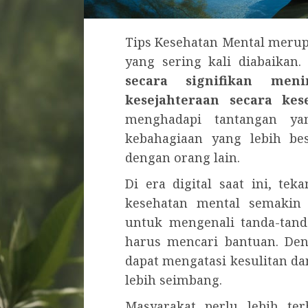
Tips Kesehatan Mental meru
yang sering kali diabaikan
secara signifikan men
kesejahteraan secara kes
menghadapi tantangan ya
kebahagiaan yang lebih be
dengan orang lain.
Di era digital saat ini, t
kesehatan mental semakin r
untuk mengenali tanda-tan
harus mencari bantuan. Den
dapat mengatasi kesulitan 
lebih seimbang.
Masyarakat perlu lebih te