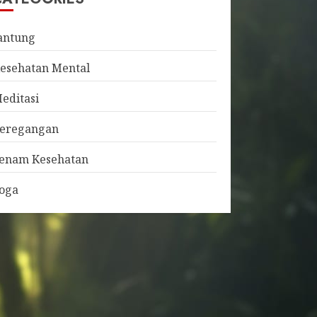
antung
esehatan Mental
editasi
eregangan
enam Kesehatan
oga