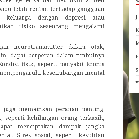
spek genetika dan neurokimia. Gen
vidu lebih rentan terhadap gangguan
J
at keluarga dengan depresi atau
tkan risiko seseorang mengalami
K
M
ngan neurotransmitter dalam otak,
min, dapat berperan dalam timbulnya
P
ndisi fisik, seperti penyakit kronis
S
at mempengaruhi keseimbangan mental
Y
u juga memainkan peranan penting.
, seperti kehilangan orang terkasih,
dapat menciptakan dampak jangka
al. Stres sosial, seperti kesulitan