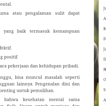
ntal.
J
ma atau pengalaman sulit dapat
A
M
al yang baik termasuk kemampuan
F
ektif.
J
positif.
D
ra pekerjaan dan kehidupan pribadi.
N
anggu, bisa muncul masalah seperti
O
ngguan lainnya. Pengenalan dini dan
S
 penting untuk pemulihan.
 bahwa kesehatan mental sama
A