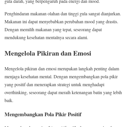
gula darah, yang berpengaruh pada energi dan mood.
Penghindaran makanan olahan dan tinggi gula sangat dianjurkan.
Makanan ini dapat menyebabkan perubahan mood yang drastis.
Dengan memilih makanan yang tepat, seseorang dapat
mendukung kesehatan mentalnya secara alami.
Mengelola Pikiran dan Emosi
Mengelola pikiran dan emosi merupakan langkah penting dalam
menjaga kesehatan mental. Dengan mengembangkan pola pikir
yang positif dan menerapkan strategi untuk menghadapi
overthinking, seseorang dapat meraih ketenangan batin yang lebih
baik.
Mengembangkan Pola Pikir Positif