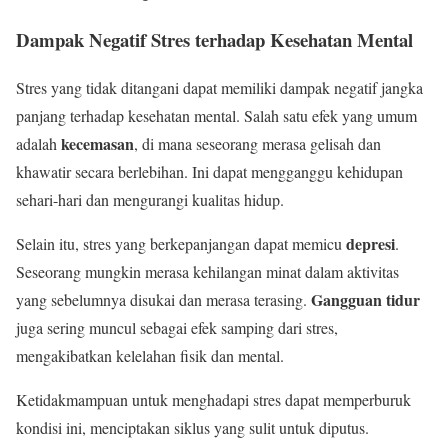
Dampak Negatif Stres terhadap Kesehatan Mental
Stres yang tidak ditangani dapat memiliki dampak negatif jangka
panjang terhadap kesehatan mental. Salah satu efek yang umum
kecemasan
adalah
, di mana seseorang merasa gelisah dan
khawatir secara berlebihan. Ini dapat mengganggu kehidupan
sehari-hari dan mengurangi kualitas hidup.
depresi
Selain itu, stres yang berkepanjangan dapat memicu
.
Seseorang mungkin merasa kehilangan minat dalam aktivitas
Gangguan tidur
yang sebelumnya disukai dan merasa terasing.
juga sering muncul sebagai efek samping dari stres,
mengakibatkan kelelahan fisik dan mental.
Ketidakmampuan untuk menghadapi stres dapat memperburuk
kondisi ini, menciptakan siklus yang sulit untuk diputus.