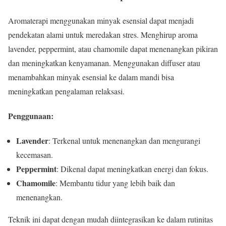
Aromaterapi menggunakan minyak esensial dapat menjadi
pendekatan alami untuk meredakan stres. Menghirup aroma
lavender, peppermint, atau chamomile dapat menenangkan pikiran
dan meningkatkan kenyamanan. Menggunakan diffuser atau
menambahkan minyak esensial ke dalam mandi bisa
meningkatkan pengalaman relaksasi.
Penggunaan:
Lavender
: Terkenal untuk menenangkan dan mengurangi
kecemasan.
Peppermint
: Dikenal dapat meningkatkan energi dan fokus.
Chamomile
: Membantu tidur yang lebih baik dan
menenangkan.
Teknik ini dapat dengan mudah diintegrasikan ke dalam rutinitas