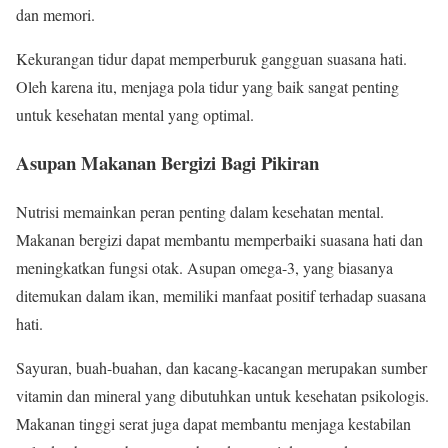
dan memori.
Kekurangan tidur dapat memperburuk gangguan suasana hati.
Oleh karena itu, menjaga pola tidur yang baik sangat penting
untuk kesehatan mental yang optimal.
Asupan Makanan Bergizi Bagi Pikiran
Nutrisi memainkan peran penting dalam kesehatan mental.
Makanan bergizi dapat membantu memperbaiki suasana hati dan
meningkatkan fungsi otak. Asupan omega-3, yang biasanya
ditemukan dalam ikan, memiliki manfaat positif terhadap suasana
hati.
Sayuran, buah-buahan, dan kacang-kacangan merupakan sumber
vitamin dan mineral yang dibutuhkan untuk kesehatan psikologis.
Makanan tinggi serat juga dapat membantu menjaga kestabilan