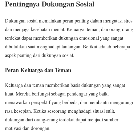
Pentingnya Dukungan Sosial
Dukungan sosial memainkan peran penting dalam mengatasi stres
dan menjaga kesehatan mental. Keluarga, teman, dan orang-orang
terdekat dapat memberikan dukungan emosional yang sangat
dibutuhkan saat menghadapi tantangan. Berikut adalah beberapa
aspek penting dari dukungan sosial.
Peran Keluarga dan Teman
Keluarga dan teman memberikan basis dukungan yang sangat
kuat. Mereka berfungsi sebagai pendengar yang baik,
menawarkan perspektif yang berbeda, dan membantu mengurangi
rasa kesepian. Ketika seseorang menghadapi situasi sulit,
dukungan dari orang-orang terdekat dapat menjadi sumber
motivasi dan dorongan.