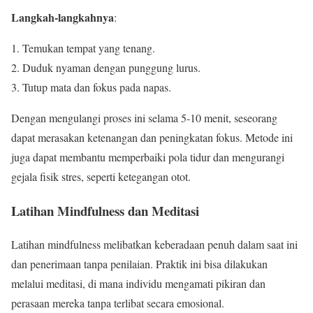
Langkah-langkahnya
:
Temukan tempat yang tenang.
Duduk nyaman dengan punggung lurus.
Tutup mata dan fokus pada napas.
Dengan mengulangi proses ini selama 5-10 menit, seseorang
dapat merasakan ketenangan dan peningkatan fokus. Metode ini
juga dapat membantu memperbaiki pola tidur dan mengurangi
gejala fisik stres, seperti ketegangan otot.
Latihan Mindfulness dan Meditasi
Latihan mindfulness melibatkan keberadaan penuh dalam saat ini
dan penerimaan tanpa penilaian. Praktik ini bisa dilakukan
melalui meditasi, di mana individu mengamati pikiran dan
perasaan mereka tanpa terlibat secara emosional.