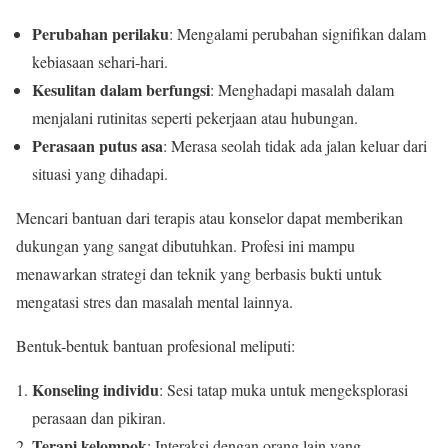
Perubahan perilaku
: Mengalami perubahan signifikan dalam
kebiasaan sehari-hari.
Kesulitan dalam berfungsi
: Menghadapi masalah dalam
menjalani rutinitas seperti pekerjaan atau hubungan.
Perasaan putus asa
: Merasa seolah tidak ada jalan keluar dari
situasi yang dihadapi.
Mencari bantuan dari terapis atau konselor dapat memberikan
dukungan yang sangat dibutuhkan. Profesi ini mampu
menawarkan strategi dan teknik yang berbasis bukti untuk
mengatasi stres dan masalah mental lainnya.
Bentuk-bentuk bantuan profesional meliputi:
Konseling individu
: Sesi tatap muka untuk mengeksplorasi
perasaan dan pikiran.
Terapi kelompok
: Interaksi dengan orang lain yang