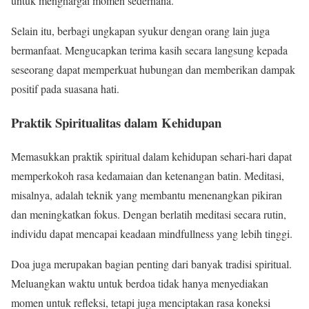
untuk menghargai momen sederhana.
Selain itu, berbagi ungkapan syukur dengan orang lain juga
bermanfaat. Mengucapkan terima kasih secara langsung kepada
seseorang dapat memperkuat hubungan dan memberikan dampak
positif pada suasana hati.
Praktik Spiritualitas dalam Kehidupan
Memasukkan praktik spiritual dalam kehidupan sehari-hari dapat
memperkokoh rasa kedamaian dan ketenangan batin. Meditasi,
misalnya, adalah teknik yang membantu menenangkan pikiran
dan meningkatkan fokus. Dengan berlatih meditasi secara rutin,
individu dapat mencapai keadaan mindfullness yang lebih tinggi.
Doa juga merupakan bagian penting dari banyak tradisi spiritual.
Meluangkan waktu untuk berdoa tidak hanya menyediakan
momen untuk refleksi, tetapi juga menciptakan rasa koneksi