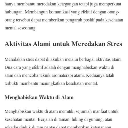
hanya membantu meredakan ketegangan tetapi juga memperkuat
hubungan. Membangun komunikasi yang efektif dengan orang-
orang tersebut dapat memberikan pengaruh positif pada kesehatan
mental seseorang.
Aktivitas Alami untuk Meredakan Stres
Meredakan stres dapat dilakukan melalui berbagai aktivitas alami.
Dua cara yang efektif adalah dengan menghabiskan waktu di
alam dan mencoba teknik aromaterapi alami. Keduanya telah
terbukti membantu meningkatkan kesehatan mental.
Menghabiskan Waktu di Alam
Menghabiskan waktu di alam memiliki sejumlah manfaat untuk
kesehatan mental. Berjalan di taman, hiking di gunung, atau
sekadar duduk di tepi pantai dapat memberikan ketenangan.