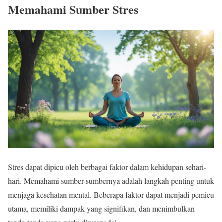
Memahami Sumber Stres
Stres dapat dipicu oleh berbagai faktor dalam kehidupan sehari-
hari. Memahami sumber-sumbernya adalah langkah penting untuk
menjaga kesehatan mental. Beberapa faktor dapat menjadi pemicu
utama, memiliki dampak yang signifikan, dan menimbulkan