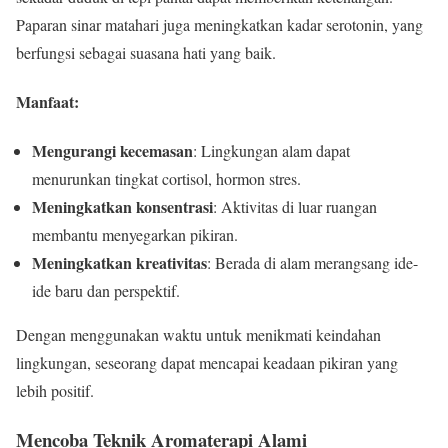
Paparan sinar matahari juga meningkatkan kadar serotonin, yang
berfungsi sebagai suasana hati yang baik.
Manfaat:
Mengurangi kecemasan
: Lingkungan alam dapat
menurunkan tingkat cortisol, hormon stres.
Meningkatkan konsentrasi
: Aktivitas di luar ruangan
membantu menyegarkan pikiran.
Meningkatkan kreativitas
: Berada di alam merangsang ide-
ide baru dan perspektif.
Dengan menggunakan waktu untuk menikmati keindahan
lingkungan, seseorang dapat mencapai keadaan pikiran yang
lebih positif.
Mencoba Teknik Aromaterapi Alami