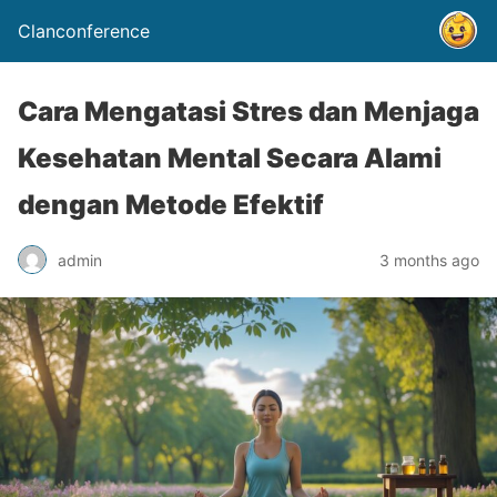
Clanconference
Cara Mengatasi Stres dan Menjaga
Kesehatan Mental Secara Alami
dengan Metode Efektif
admin
3 months ago