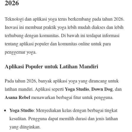
2026
Teknologi dan aplikasi yoga terus berkembang pada tahun 2026.
Inovasi ini membuat praktik yoga lebih mudah diakses dan lebih
terhubung dengan komunitas. Di bawah ini terdapat informasi
tentang aplikasi populer dan komunitas online untuk para
penggemar yoga.
Aplikasi Populer untuk Latihan Mandiri
Pada tahun 2026, banyak aplikasi yoga yang dirancang untuk
Yoga Studio
Down Dog
latihan mandiri. Aplikasi seperti
,
, dan
Asana Rebel
menawarkan berbagai fitur untuk pengguna.
Yoga Studio
: Menyediakan kelas dengan berbagai tingkat
kesulitan. Pengguna dapat memilih durasi dan jenis latihan
yang diinginkan.