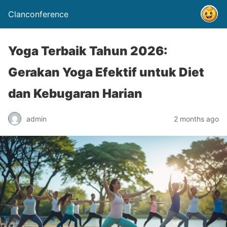
Clanconference
Yoga Terbaik Tahun 2026:
Gerakan Yoga Efektif untuk Diet
dan Kebugaran Harian
admin
2 months ago