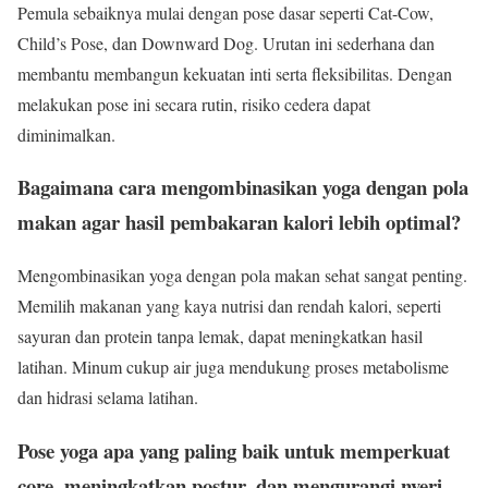
Pemula sebaiknya mulai dengan pose dasar seperti Cat-Cow,
Child’s Pose, dan Downward Dog. Urutan ini sederhana dan
membantu membangun kekuatan inti serta fleksibilitas. Dengan
melakukan pose ini secara rutin, risiko cedera dapat
diminimalkan.
Bagaimana cara mengombinasikan yoga dengan pola
makan agar hasil pembakaran kalori lebih optimal?
Mengombinasikan yoga dengan pola makan sehat sangat penting.
Memilih makanan yang kaya nutrisi dan rendah kalori, seperti
sayuran dan protein tanpa lemak, dapat meningkatkan hasil
latihan. Minum cukup air juga mendukung proses metabolisme
dan hidrasi selama latihan.
Pose yoga apa yang paling baik untuk memperkuat
core, meningkatkan postur, dan mengurangi nyeri