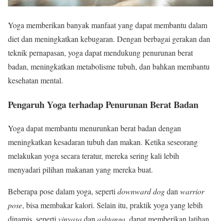
Yoga memberikan banyak manfaat yang dapat membantu dalam
diet dan meningkatkan kebugaran. Dengan berbagai gerakan dan
teknik pernapasan, yoga dapat mendukung penurunan berat
badan, meningkatkan metabolisme tubuh, dan bahkan membantu
kesehatan mental.
Pengaruh Yoga terhadap Penurunan Berat Badan
Yoga dapat membantu menurunkan berat badan dengan
meningkatkan kesadaran tubuh dan makan. Ketika seseorang
melakukan yoga secara teratur, mereka sering kali lebih
menyadari pilihan makanan yang mereka buat.
Beberapa pose dalam yoga, seperti
downward dog
dan
warrior
pose
, bisa membakar kalori. Selain itu, praktik yoga yang lebih
dinamis, seperti
vinyasa
dan
ashtanga
, dapat memberikan latihan