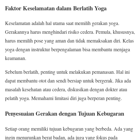
Faktor Keselamatan dalam Berlatih Yoga
Keselamatan adalah hal utama saat memilih gerakan yoga.
Gerakannya harus menghindari risiko cedera. Pemula, khususnya,
harus memilih pose yang aman dan tidak memaksakan diri. Kelas
yoga dengan instruktur berpengalaman bisa membantu menjaga
keamanan.
Sebelum berlatih, penting untuk melakukan pemanasan. Hal ini
dapat membantu otot dan sendi bersiap untuk bergerak. Jika ada
masalah kesehatan atau cedera, diskusikan dengan dokter atau
pelatih yoga. Memahami limitasi diri juga berperan penting.
Penyesuaian Gerakan dengan Tujuan Kebugaran
Setiap orang memiliki tujuan kebugaran yang berbeda. Ada yang
ingin menurunkan berat badan, ada juga yang fokus pada