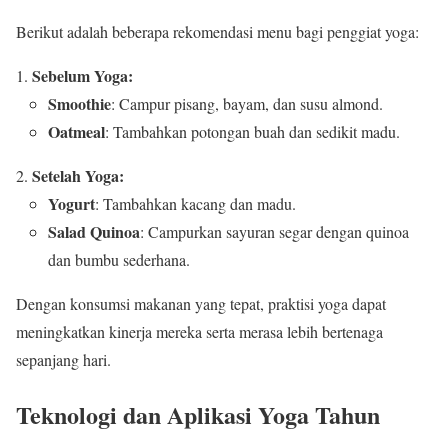
Berikut adalah beberapa rekomendasi menu bagi penggiat yoga:
Sebelum Yoga:
Smoothie
: Campur pisang, bayam, dan susu almond.
Oatmeal
: Tambahkan potongan buah dan sedikit madu.
Setelah Yoga:
Yogurt
: Tambahkan kacang dan madu.
Salad Quinoa
: Campurkan sayuran segar dengan quinoa
dan bumbu sederhana.
Dengan konsumsi makanan yang tepat, praktisi yoga dapat
meningkatkan kinerja mereka serta merasa lebih bertenaga
sepanjang hari.
Teknologi dan Aplikasi Yoga Tahun