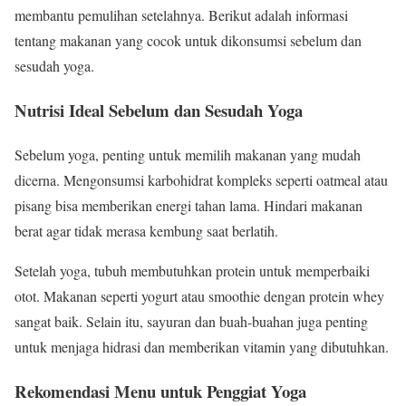
membantu pemulihan setelahnya. Berikut adalah informasi
tentang makanan yang cocok untuk dikonsumsi sebelum dan
sesudah yoga.
Nutrisi Ideal Sebelum dan Sesudah Yoga
Sebelum yoga, penting untuk memilih makanan yang mudah
dicerna. Mengonsumsi karbohidrat kompleks seperti oatmeal atau
pisang bisa memberikan energi tahan lama. Hindari makanan
berat agar tidak merasa kembung saat berlatih.
Setelah yoga, tubuh membutuhkan protein untuk memperbaiki
otot. Makanan seperti yogurt atau smoothie dengan protein whey
sangat baik. Selain itu, sayuran dan buah-buahan juga penting
untuk menjaga hidrasi dan memberikan vitamin yang dibutuhkan.
Rekomendasi Menu untuk Penggiat Yoga