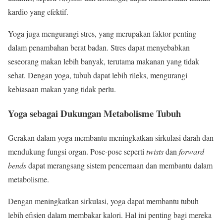
kardio yang efektif.
Yoga juga mengurangi stres, yang merupakan faktor penting
dalam penambahan berat badan. Stres dapat menyebabkan
seseorang makan lebih banyak, terutama makanan yang tidak
sehat. Dengan yoga, tubuh dapat lebih rileks, mengurangi
kebiasaan makan yang tidak perlu.
Yoga sebagai Dukungan Metabolisme Tubuh
Gerakan dalam yoga membantu meningkatkan sirkulasi darah dan
mendukung fungsi organ. Pose-pose seperti
twists
dan
forward
bends
dapat merangsang sistem pencernaan dan membantu dalam
metabolisme.
Dengan meningkatkan sirkulasi, yoga dapat membantu tubuh
lebih efisien dalam membakar kalori. Hal ini penting bagi mereka