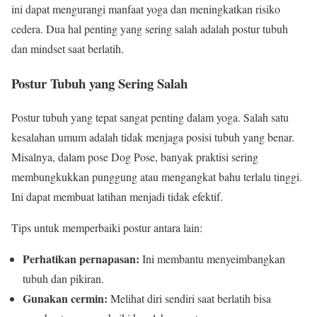
ini dapat mengurangi manfaat yoga dan meningkatkan risiko
cedera. Dua hal penting yang sering salah adalah postur tubuh
dan mindset saat berlatih.
Postur Tubuh yang Sering Salah
Postur tubuh yang tepat sangat penting dalam yoga. Salah satu
kesalahan umum adalah tidak menjaga posisi tubuh yang benar.
Misalnya, dalam pose Dog Pose, banyak praktisi sering
membungkukkan punggung atau mengangkat bahu terlalu tinggi.
Ini dapat membuat latihan menjadi tidak efektif.
Tips untuk memperbaiki postur antara lain:
Perhatikan pernapasan:
Ini membantu menyeimbangkan
tubuh dan pikiran.
Gunakan cermin:
Melihat diri sendiri saat berlatih bisa