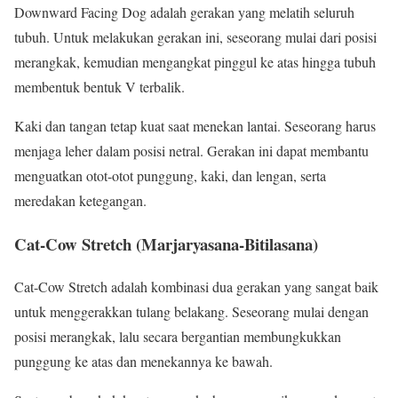
Downward Facing Dog adalah gerakan yang melatih seluruh
tubuh. Untuk melakukan gerakan ini, seseorang mulai dari posisi
merangkak, kemudian mengangkat pinggul ke atas hingga tubuh
membentuk bentuk V terbalik.
Kaki dan tangan tetap kuat saat menekan lantai. Seseorang harus
menjaga leher dalam posisi netral. Gerakan ini dapat membantu
menguatkan otot-otot punggung, kaki, dan lengan, serta
meredakan ketegangan.
Cat-Cow Stretch (Marjaryasana-Bitilasana)
Cat-Cow Stretch adalah kombinasi dua gerakan yang sangat baik
untuk menggerakkan tulang belakang. Seseorang mulai dengan
posisi merangkak, lalu secara bergantian membungkukkan
punggung ke atas dan menekannya ke bawah.