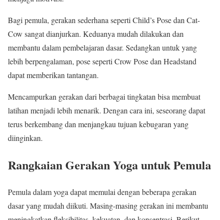
Bagi pemula, gerakan sederhana seperti Child’s Pose dan Cat-
Cow sangat dianjurkan. Keduanya mudah dilakukan dan
membantu dalam pembelajaran dasar. Sedangkan untuk yang
lebih berpengalaman, pose seperti Crow Pose dan Headstand
dapat memberikan tantangan.
Mencampurkan gerakan dari berbagai tingkatan bisa membuat
latihan menjadi lebih menarik. Dengan cara ini, seseorang dapat
terus berkembang dan menjangkau tujuan kebugaran yang
diinginkan.
Rangkaian Gerakan Yoga untuk Pemula
Pemula dalam yoga dapat memulai dengan beberapa gerakan
dasar yang mudah diikuti. Masing-masing gerakan ini membantu
meningkatkan fleksibilitas, kekuatan, dan konsentrasi. Berikut