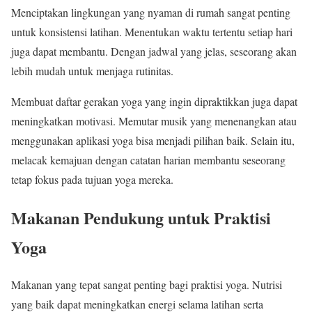
Menciptakan lingkungan yang nyaman di rumah sangat penting
untuk konsistensi latihan. Menentukan waktu tertentu setiap hari
juga dapat membantu. Dengan jadwal yang jelas, seseorang akan
lebih mudah untuk menjaga rutinitas.
Membuat daftar gerakan yoga yang ingin dipraktikkan juga dapat
meningkatkan motivasi. Memutar musik yang menenangkan atau
menggunakan aplikasi yoga bisa menjadi pilihan baik. Selain itu,
melacak kemajuan dengan catatan harian membantu seseorang
tetap fokus pada tujuan yoga mereka.
Makanan Pendukung untuk Praktisi
Yoga
Makanan yang tepat sangat penting bagi praktisi yoga. Nutrisi
yang baik dapat meningkatkan energi selama latihan serta