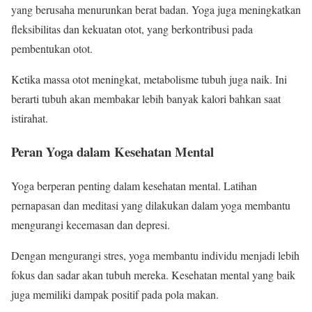
yang berusaha menurunkan berat badan. Yoga juga meningkatkan
fleksibilitas dan kekuatan otot, yang berkontribusi pada
pembentukan otot.
Ketika massa otot meningkat, metabolisme tubuh juga naik. Ini
berarti tubuh akan membakar lebih banyak kalori bahkan saat
istirahat.
Peran Yoga dalam Kesehatan Mental
Yoga berperan penting dalam kesehatan mental. Latihan
pernapasan dan meditasi yang dilakukan dalam yoga membantu
mengurangi kecemasan dan depresi.
Dengan mengurangi stres, yoga membantu individu menjadi lebih
fokus dan sadar akan tubuh mereka. Kesehatan mental yang baik
juga memiliki dampak positif pada pola makan.