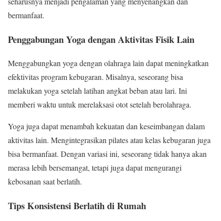
seharusnya menjadi pengalaman yang menyenangkan dan
bermanfaat.
Penggabungan Yoga dengan Aktivitas Fisik Lain
Menggabungkan yoga dengan olahraga lain dapat meningkatkan
efektivitas program kebugaran. Misalnya, seseorang bisa
melakukan yoga setelah latihan angkat beban atau lari. Ini
memberi waktu untuk merelaksasi otot setelah berolahraga.
Yoga juga dapat menambah kekuatan dan keseimbangan dalam
aktivitas lain. Mengintegrasikan pilates atau kelas kebugaran juga
bisa bermanfaat. Dengan variasi ini, seseorang tidak hanya akan
merasa lebih bersemangat, tetapi juga dapat mengurangi
kebosanan saat berlatih.
Tips Konsistensi Berlatih di Rumah