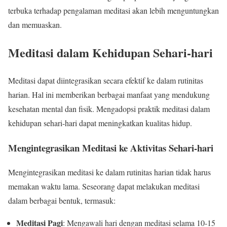
terbuka terhadap pengalaman meditasi akan lebih menguntungkan
dan memuaskan.
Meditasi dalam Kehidupan Sehari-hari
Meditasi dapat diintegrasikan secara efektif ke dalam rutinitas
harian. Hal ini memberikan berbagai manfaat yang mendukung
kesehatan mental dan fisik. Mengadopsi praktik meditasi dalam
kehidupan sehari-hari dapat meningkatkan kualitas hidup.
Mengintegrasikan Meditasi ke Aktivitas Sehari-hari
Mengintegrasikan meditasi ke dalam rutinitas harian tidak harus
memakan waktu lama. Seseorang dapat melakukan meditasi
dalam berbagai bentuk, termasuk:
Meditasi Pagi
: Mengawali hari dengan meditasi selama 10-15