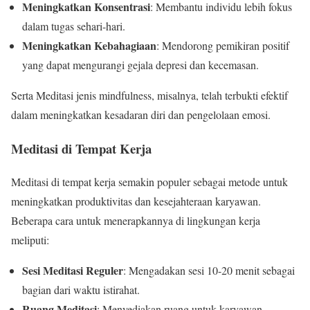
Meningkatkan Konsentrasi
: Membantu individu lebih fokus
dalam tugas sehari-hari.
Meningkatkan Kebahagiaan
: Mendorong pemikiran positif
yang dapat mengurangi gejala depresi dan kecemasan.
Serta Meditasi jenis mindfulness, misalnya, telah terbukti efektif
dalam meningkatkan kesadaran diri dan pengelolaan emosi.
Meditasi di Tempat Kerja
Meditasi di tempat kerja semakin populer sebagai metode untuk
meningkatkan produktivitas dan kesejahteraan karyawan.
Beberapa cara untuk menerapkannya di lingkungan kerja
meliputi:
Sesi Meditasi Reguler
: Mengadakan sesi 10-20 menit sebagai
bagian dari waktu istirahat.
Ruang Meditasi
: Menyediakan ruang untuk karyawan