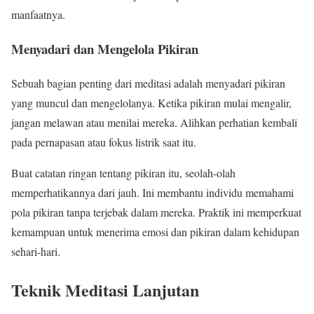
manfaatnya.
Menyadari dan Mengelola Pikiran
Sebuah bagian penting dari meditasi adalah menyadari pikiran
yang muncul dan mengelolanya. Ketika pikiran mulai mengalir,
jangan melawan atau menilai mereka. Alihkan perhatian kembali
pada pernapasan atau fokus listrik saat itu.
Buat catatan ringan tentang pikiran itu, seolah-olah
memperhatikannya dari jauh. Ini membantu individu memahami
pola pikiran tanpa terjebak dalam mereka. Praktik ini memperkuat
kemampuan untuk menerima emosi dan pikiran dalam kehidupan
sehari-hari.
Teknik Meditasi Lanjutan