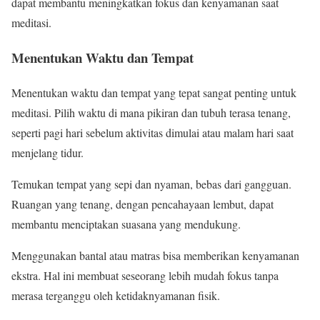
dapat membantu meningkatkan fokus dan kenyamanan saat
meditasi.
Menentukan Waktu dan Tempat
Menentukan waktu dan tempat yang tepat sangat penting untuk
meditasi. Pilih waktu di mana pikiran dan tubuh terasa tenang,
seperti pagi hari sebelum aktivitas dimulai atau malam hari saat
menjelang tidur.
Temukan tempat yang sepi dan nyaman, bebas dari gangguan.
Ruangan yang tenang, dengan pencahayaan lembut, dapat
membantu menciptakan suasana yang mendukung.
Menggunakan bantal atau matras bisa memberikan kenyamanan
ekstra. Hal ini membuat seseorang lebih mudah fokus tanpa
merasa terganggu oleh ketidaknyamanan fisik.