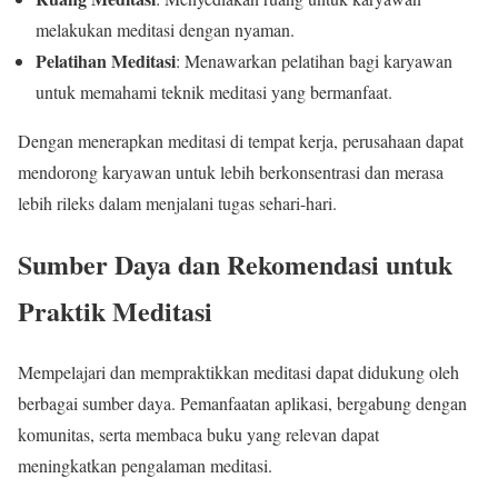
melakukan meditasi dengan nyaman.
Pelatihan Meditasi
: Menawarkan pelatihan bagi karyawan
untuk memahami teknik meditasi yang bermanfaat.
Dengan menerapkan meditasi di tempat kerja, perusahaan dapat
mendorong karyawan untuk lebih berkonsentrasi dan merasa
lebih rileks dalam menjalani tugas sehari-hari.
Sumber Daya dan Rekomendasi untuk
Praktik Meditasi
Mempelajari dan mempraktikkan meditasi dapat didukung oleh
berbagai sumber daya. Pemanfaatan aplikasi, bergabung dengan
komunitas, serta membaca buku yang relevan dapat
meningkatkan pengalaman meditasi.