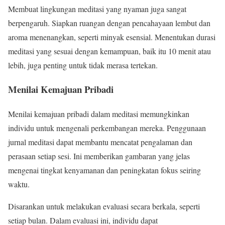
Membuat lingkungan meditasi yang nyaman juga sangat
berpengaruh. Siapkan ruangan dengan pencahayaan lembut dan
aroma menenangkan, seperti minyak esensial. Menentukan durasi
meditasi yang sesuai dengan kemampuan, baik itu 10 menit atau
lebih, juga penting untuk tidak merasa tertekan.
Menilai Kemajuan Pribadi
Menilai kemajuan pribadi dalam meditasi memungkinkan
individu untuk mengenali perkembangan mereka. Penggunaan
jurnal meditasi dapat membantu mencatat pengalaman dan
perasaan setiap sesi. Ini memberikan gambaran yang jelas
mengenai tingkat kenyamanan dan peningkatan fokus seiring
waktu.
Disarankan untuk melakukan evaluasi secara berkala, seperti
setiap bulan. Dalam evaluasi ini, individu dapat