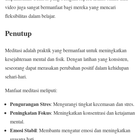
video juga sangat bermanfaat bagi mereka yang mencari
fleksibilitas dalam belajar.
Penutup
Meditasi adalah praktik yang bermanfaat untuk meningkatkan
kesejahteraan mental dan fisik. Dengan latihan yang konsisten,
seseorang dapat merasakan perubahan positif dalam kehidupan
sehari-hari.
Manfaat meditasi meliputi:
Pengurangan Stres
: Mengurangi tingkat kecemasan dan stres.
Peningkatan Fokus
: Meningkatkan konsentrasi dan ketajaman
mental.
Emosi Stabil
: Membantu mengatur emosi dan meningkatkan
suasana hati.