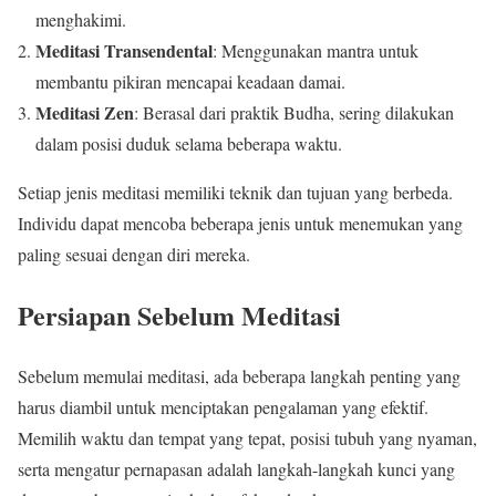
menghakimi.
Meditasi Transendental
: Menggunakan mantra untuk
membantu pikiran mencapai keadaan damai.
Meditasi Zen
: Berasal dari praktik Budha, sering dilakukan
dalam posisi duduk selama beberapa waktu.
Setiap jenis meditasi memiliki teknik dan tujuan yang berbeda.
Individu dapat mencoba beberapa jenis untuk menemukan yang
paling sesuai dengan diri mereka.
Persiapan Sebelum Meditasi
Sebelum memulai meditasi, ada beberapa langkah penting yang
harus diambil untuk menciptakan pengalaman yang efektif.
Memilih waktu dan tempat yang tepat, posisi tubuh yang nyaman,
serta mengatur pernapasan adalah langkah-langkah kunci yang