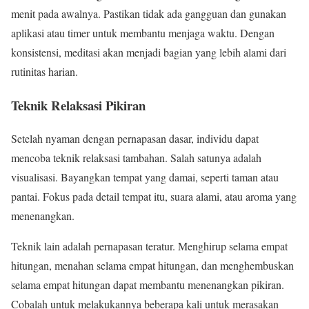
menit pada awalnya. Pastikan tidak ada gangguan dan gunakan
aplikasi atau timer untuk membantu menjaga waktu. Dengan
konsistensi, meditasi akan menjadi bagian yang lebih alami dari
rutinitas harian.
Teknik Relaksasi Pikiran
Setelah nyaman dengan pernapasan dasar, individu dapat
mencoba teknik relaksasi tambahan. Salah satunya adalah
visualisasi. Bayangkan tempat yang damai, seperti taman atau
pantai. Fokus pada detail tempat itu, suara alami, atau aroma yang
menenangkan.
Teknik lain adalah pernapasan teratur. Menghirup selama empat
hitungan, menahan selama empat hitungan, dan menghembuskan
selama empat hitungan dapat membantu menenangkan pikiran.
Cobalah untuk melakukannya beberapa kali untuk merasakan