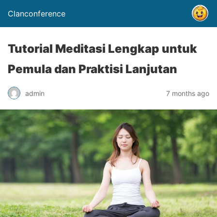
Clanconference
Tutorial Meditasi Lengkap untuk
Pemula dan Praktisi Lanjutan
admin
7 months ago