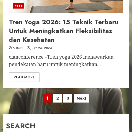
Yoga
Tren Yoga 2026: 15 Teknik Terbaru
Untuk Meningkatkan Fleksibilitas
dan Kesehatan
ADMIN
JULY 26, 2026
clanconference –Tren yoga 2026 menawarkan
pendekatan baru untuk meningkatkan...
READ MORE
Posts
1
2
3
Next
pagination
SEARCH