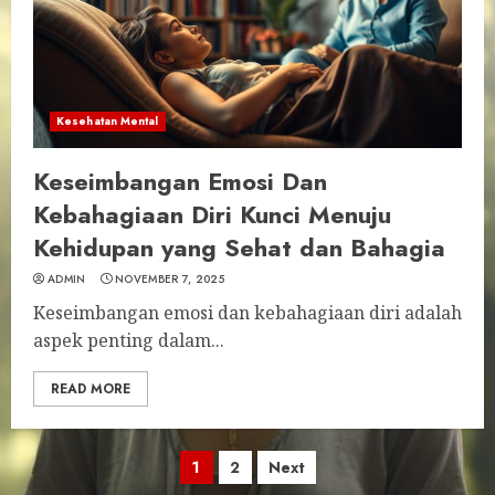
Kesehatan Mental
Keseimbangan Emosi Dan
Kebahagiaan Diri Kunci Menuju
Kehidupan yang Sehat dan Bahagia
ADMIN
NOVEMBER 7, 2025
Keseimbangan emosi dan kebahagiaan diri adalah
aspek penting dalam...
READ MORE
Posts
1
2
Next