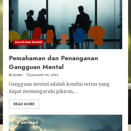
Kesehatan Mental
Pemahaman dan Penanganan
Gangguan Mental
ADMIN
JANUARY 30, 2025
Gangguan mental adalah kondisi serius yang
dapat memengaruhi pikiran,...
READ MORE
4 min read