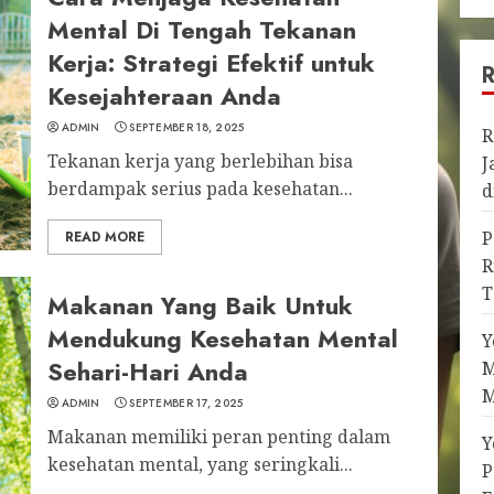
Mental Di Tengah Tekanan
Kerja: Strategi Efektif untuk
Kesejahteraan Anda
ADMIN
SEPTEMBER 18, 2025
R
Tekanan kerja yang berlebihan bisa
J
berdampak serius pada kesehatan...
d
P
READ MORE
R
T
Makanan Yang Baik Untuk
Mendukung Kesehatan Mental
Y
Sehari-Hari Anda
M
M
ADMIN
SEPTEMBER 17, 2025
Makanan memiliki peran penting dalam
Y
kesehatan mental, yang seringkali...
P