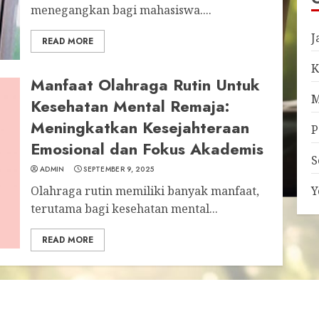
menegangkan bagi mahasiswa....
J
READ MORE
K
Manfaat Olahraga Rutin Untuk
M
Kesehatan Mental Remaja:
Meningkatkan Kesejahteraan
P
Emosional dan Fokus Akademis
S
ADMIN
SEPTEMBER 9, 2025
Olahraga rutin memiliki banyak manfaat,
Y
terutama bagi kesehatan mental...
READ MORE