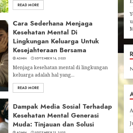
E
READ MORE
Y
u
Cara Sederhana Menjaga
M
Kesehatan Mental Di
Lingkungan Keluarga Untuk
Kesejahteraan Bersama
ADMIN
SEPTEMBER 16, 2025
Menjaga kesehatan mental di lingkungan
N
keluarga adalah hal yang...
READ MORE
Dampak Media Sosial Terhadap
A
Kesehatan Mental Generasi
Muda: Tinjauan dan Solusi
J
ADMIN
SEPTEMBER 15, 2025