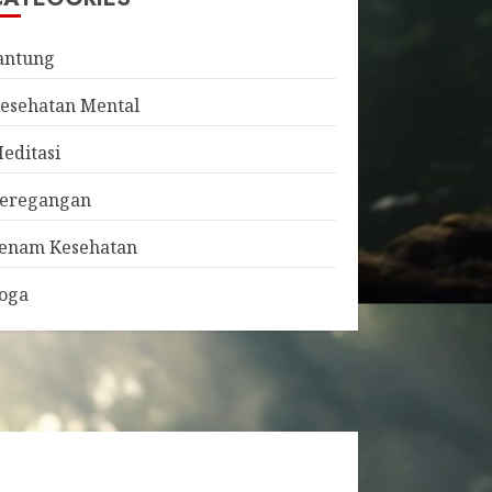
antung
esehatan Mental
editasi
eregangan
enam Kesehatan
oga