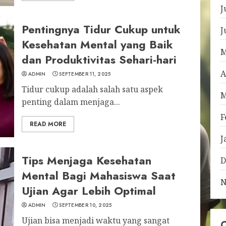
J
Pentingnya Tidur Cukup untuk
J
Kesehatan Mental yang Baik
M
dan Produktivitas Sehari-hari
A
ADMIN
SEPTEMBER 11, 2025
Tidur cukup adalah salah satu aspek
M
penting dalam menjaga...
F
READ MORE
J
Tips Menjaga Kesehatan
D
Mental Bagi Mahasiswa Saat
N
Ujian Agar Lebih Optimal
ADMIN
SEPTEMBER 10, 2025
Ujian bisa menjadi waktu yang sangat