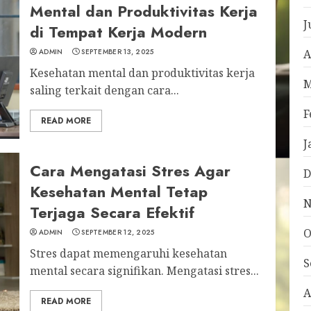
Mental dan Produktivitas Kerja
J
di Tempat Kerja Modern
ADMIN
SEPTEMBER 13, 2025
A
Kesehatan mental dan produktivitas kerja
M
saling terkait dengan cara...
F
READ MORE
J
Cara Mengatasi Stres Agar
D
Kesehatan Mental Tetap
N
Terjaga Secara Efektif
O
ADMIN
SEPTEMBER 12, 2025
Stres dapat memengaruhi kesehatan
S
mental secara signifikan. Mengatasi stres...
A
READ MORE