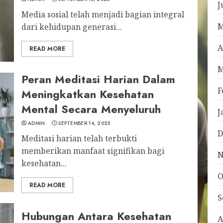
J
Media sosial telah menjadi bagian integral
M
dari kehidupan generasi...
A
READ MORE
M
Peran Meditasi Harian Dalam
F
Meningkatkan Kesehatan
Mental Secara Menyeluruh
J
ADMIN
SEPTEMBER 14, 2025
D
Meditasi harian telah terbukti
memberikan manfaat signifikan bagi
N
kesehatan...
O
READ MORE
S
Hubungan Antara Kesehatan
A