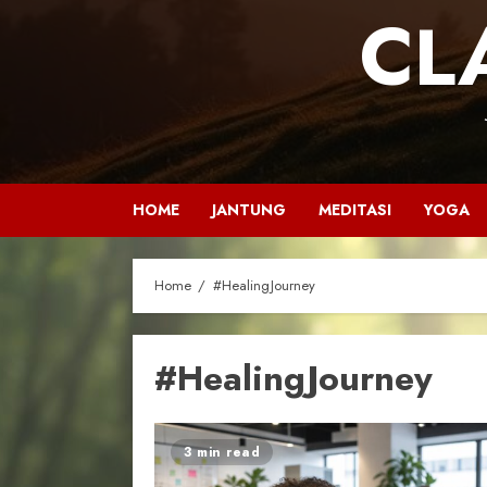
CL
HOME
JANTUNG
MEDITASI
YOGA
Home
#HealingJourney
#HealingJourney
3 min read