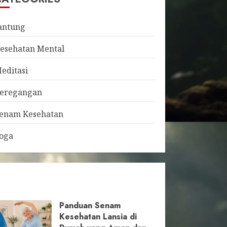
antung
esehatan Mental
editasi
eregangan
enam Kesehatan
oga
Panduan Senam
Kesehatan Lansia di