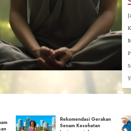
J
K
M
P
S
Y
Rekomendasi Gerakan
nam
Senam Kesehatan
san