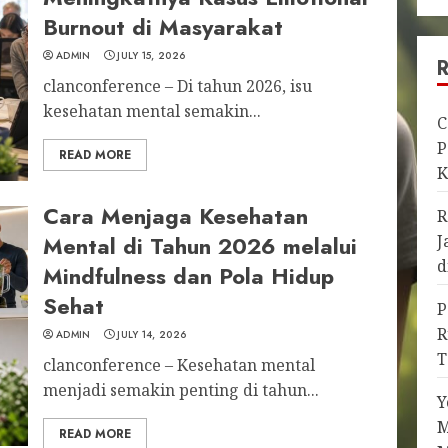
Burnout di Masyarakat
ADMIN
JULY 15, 2026
clanconference – Di tahun 2026, isu
kesehatan mental semakin...
C
P
READ MORE
K
Cara Menjaga Kesehatan
R
Mental di Tahun 2026 melalui
J
d
Mindfulness dan Pola Hidup
Sehat
P
R
ADMIN
JULY 14, 2026
T
clanconference – Kesehatan mental
menjadi semakin penting di tahun...
Y
M
READ MORE