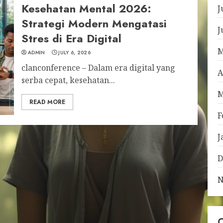
Kesehatan Mental 2026:
J
Strategi Modern Mengatasi
J
Stres di Era Digital
M
ADMIN
JULY 6, 2026
clanconference – Dalam era digital yang
A
serba cepat, kesehatan...
M
READ MORE
F
J
D
N