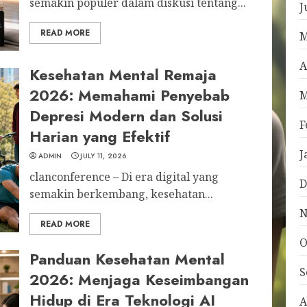
semakin populer dalam diskusi tentang...
J
READ MORE
M
A
Kesehatan Mental Remaja
2026: Memahami Penyebab
M
Depresi Modern dan Solusi
F
Harian yang Efektif
J
ADMIN
JULY 11, 2026
clanconference – Di era digital yang
D
semakin berkembang, kesehatan...
N
READ MORE
O
Panduan Kesehatan Mental
S
2026: Menjaga Keseimbangan
Hidup di Era Teknologi AI
A