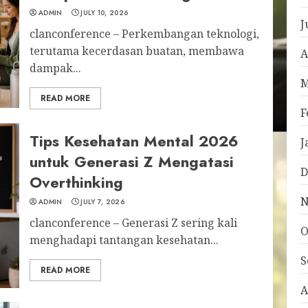
ADMIN
JULY 10, 2026
J
clanconference – Perkembangan teknologi,
terutama kecerdasan buatan, membawa
A
dampak...
M
READ MORE
F
Tips Kesehatan Mental 2026
J
untuk Generasi Z Mengatasi
D
Overthinking
N
ADMIN
JULY 7, 2026
clanconference – Generasi Z sering kali
O
menghadapi tantangan kesehatan...
S
READ MORE
A