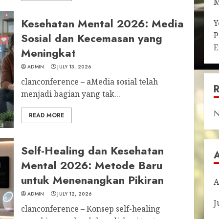
M
Kesehatan Mental 2026: Media
Y
P
Sosial dan Kecemasan yang
E
Meningkat
ADMIN
JULY 13, 2026
clanconference – aMedia sosial telah
menjadi bagian yang tak...
N
READ MORE
Self-Healing dan Kesehatan
Mental 2026: Metode Baru
untuk Menenangkan Pikiran
A
ADMIN
JULY 12, 2026
J
clanconference – Konsep self-healing