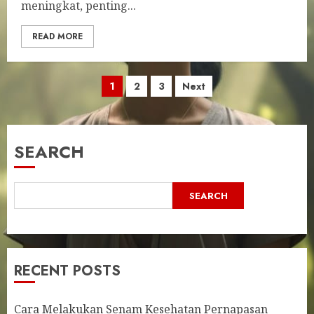
meningkat, penting...
READ MORE
Posts
1
2
3
Next
pagination
SEARCH
SEARCH
RECENT POSTS
Cara Melakukan Senam Kesehatan Pernapasan