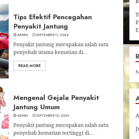
M
Y
Tips Efektif Pencegahan
P
Penyakit Jantung
E
ADMIN
SEPTEMBER 11, 2024
Penyakit jantung merupakan salah satu
penyebab utama kematian di...
READ MORE
N
Mengenal Gejala Penyakit
Jantung Umum
A
ADMIN
SEPTEMBER 10, 2024
Penyakit jantung merupakan salah satu
J
penyebab kematian tertinggi di...