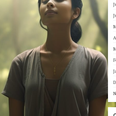
J
J
M
A
M
F
J
D
N