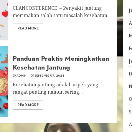
CLANCONFERENCE – Penyakit jantung
J
merupakan salah satu masalah kesehatan...
A
READ MORE
M
F
Panduan Praktis Meningkatkan
J
Kesehatan Jantung
D
ADMIN
SEPTEMBER 7, 2024
Kesehatan jantung adalah aspek yang
N
sangat penting namun sering...
O
READ MORE
S
A