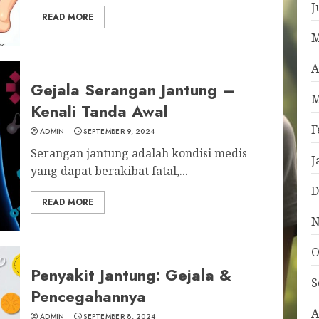
J
READ MORE
M
A
Gejala Serangan Jantung –
M
Kenali Tanda Awal
F
ADMIN
SEPTEMBER 9, 2024
Serangan jantung adalah kondisi medis
J
yang dapat berakibat fatal,...
D
READ MORE
N
O
Penyakit Jantung: Gejala &
S
Pencegahannya
A
ADMIN
SEPTEMBER 8, 2024