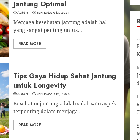
Jantung Optimal
ADMIN
SEPTEMBER 13, 2024
Menjaga kesehatan jantung adalah hal
yang sangat penting untuk...
C
READ MORE
P
K
R
Tips Gaya Hidup Sehat Jantung
J
d
untuk Longevity
ADMIN
SEPTEMBER 12, 2024
P
Kesehatan jantung adalah salah satu aspek
R
terpenting dalam menjaga...
T
READ MORE
Y
M