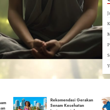
J
K
M
P
S
Y
Rekomendasi Gerakan
nam
Senam Kesehatan
san