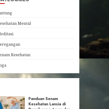
antung
esehatan Mental
editasi
eregangan
enam Kesehatan
oga
Panduan Senam
Kesehatan Lansia di