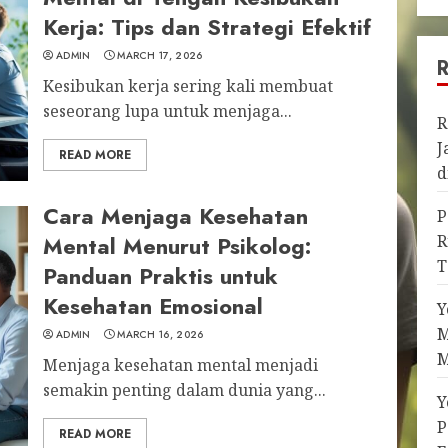
Kerja: Tips dan Strategi Efektif
ADMIN
MARCH 17, 2026
Kesibukan kerja sering kali membuat
seseorang lupa untuk menjaga...
R
J
READ MORE
d
Cara Menjaga Kesehatan
P
Mental Menurut Psikolog:
R
T
Panduan Praktis untuk
Kesehatan Emosional
Y
M
ADMIN
MARCH 16, 2026
M
Menjaga kesehatan mental menjadi
semakin penting dalam dunia yang...
Y
P
READ MORE