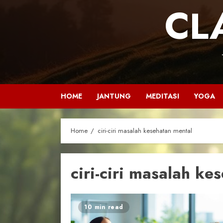
CL
HOME
JANTUNG
MEDITASI
YOGA
Home
ciri-ciri masalah kesehatan mental
ciri-ciri masalah ke
10 min read