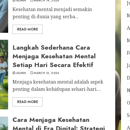
ADMIN
MARCH 14, 2026
J
Kesehatan mental menjadi semakin
M
penting di dunia yang serba...
A
READ MORE
M
Langkah Sederhana Cara
F
Menjaga Kesehatan Mental
Setiap Hari Secara Efektif
J
ADMIN
MARCH 13, 2026
D
Menjaga kesehatan mental adalah aspek
penting dalam kehidupan sehari-hari....
N
READ MORE
O
S
Cara Menjaga Kesehatan
Mental di Era Digital: Strategi
A