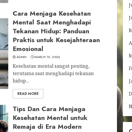
J
Cara Menjaga Kesehatan
J
Mental Saat Menghadapi
Tekanan Hidup: Panduan
M
Praktis untuk Kesejahteraan
A
Emosional
M
ADMIN
MARCH 10, 2026
Kesehatan mental sangat penting,
F
terutama saat menghadapi tekanan
hidup...
J
D
READ MORE
N
Tips Dan Cara Menjaga
Kesehatan Mental untuk
Remaja di Era Modern