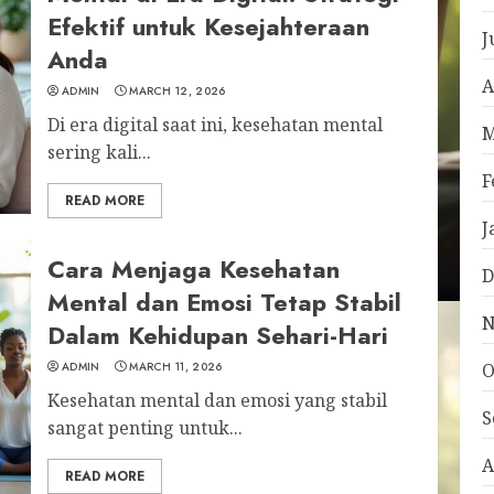
Efektif untuk Kesejahteraan
J
Anda
A
ADMIN
MARCH 12, 2026
Di era digital saat ini, kesehatan mental
M
sering kali...
F
READ MORE
J
Cara Menjaga Kesehatan
D
Mental dan Emosi Tetap Stabil
N
Dalam Kehidupan Sehari-Hari
ADMIN
MARCH 11, 2026
O
Kesehatan mental dan emosi yang stabil
S
sangat penting untuk...
A
READ MORE