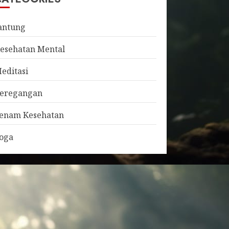
antung
esehatan Mental
editasi
eregangan
enam Kesehatan
oga