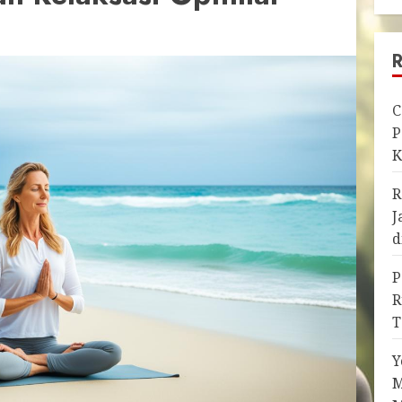
C
P
K
R
J
d
P
R
T
Y
M