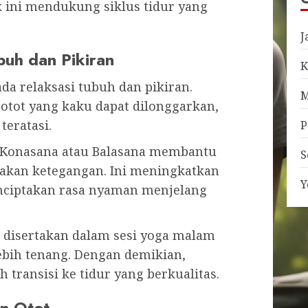
ik ini mendukung siklus tidur yang
J
uh dan Pikiran
K
 relaksasi tubuh dan pikiran.
M
-otot yang kaku dapat dilonggarkan,
teratasi.
P
a Konasana atau Balasana membantu
S
kan ketegangan. Ini meningkatkan
Y
enciptakan rasa nyaman menjelang
g disertakan dalam sesi yoga malam
bih tenang. Dengan demikian,
ransisi ke tidur yang berkualitas.
n Otot