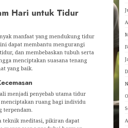
m Hari untuk Tidur
J
A
M
anyak manfaat yang mendukung tidur
as ini dapat membantu mengurangi
F
 tidur, dan membebaskan tubuh serta
J
hingga menciptakan suasana tenang
at yang baik.
D
Kecemasan
N
ali menjadi penyebab utama tidur
O
 menciptakan ruang bagi individu
S
g terpendam.
 teknik meditasi, pikiran dapat
A