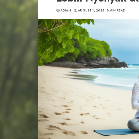
ADMIN
AUGUST 1, 2025
8 MIN READ