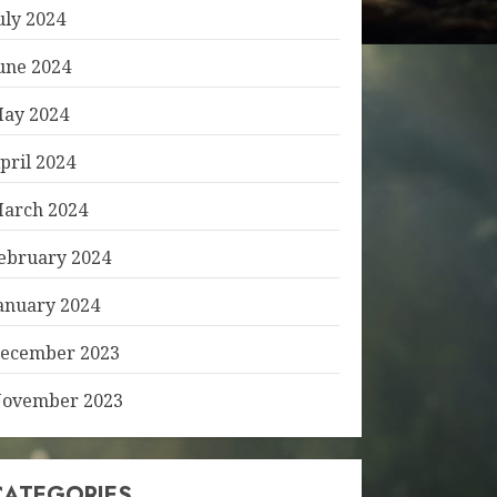
uly 2024
une 2024
ay 2024
pril 2024
arch 2024
ebruary 2024
anuary 2024
ecember 2023
ovember 2023
CATEGORIES