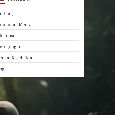
antung
esehatan Mental
editasi
eregangan
enam Kesehatan
oga