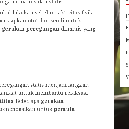
angan dinamis dan statis.
k dilakukan sebelum aktivitas fisik.
J
rsiapkan otot dan sendi untuk
K
h
gerakan peregangan
dinamis yang
M
P
S
Y
 peregangan statis menjadi langkah
rmanfaat untuk membantu relaksasi
ilitas
. Beberapa
gerakan
ekomendasikan untuk
pemula