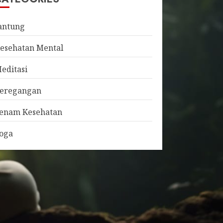
antung
esehatan Mental
editasi
eregangan
enam Kesehatan
oga