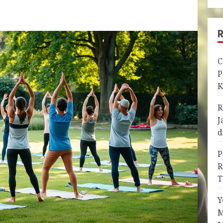
C
P
K
R
J
d
P
R
T
Y
M