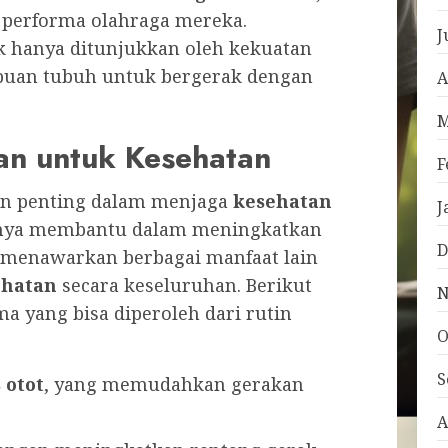
 performa olahraga mereka.
J
k hanya ditunjukkan oleh kekuatan
mpuan tubuh untuk bergerak dengan
A
M
an untuk Kesehatan
F
n penting dalam menjaga
kesehatan
J
hanya membantu dalam meningkatkan
D
ga menawarkan berbagai manfaat lain
ehatan
secara keseluruhan. Berikut
N
a yang bisa diperoleh dari rutin
O
S
s otot
, yang memudahkan gerakan
A