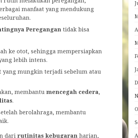
n rutin melakukan peregangan,
J
berbagai manfaat yang mendukung
M
eseluruhan.
ntingnya Peregangan
tidak bisa
A
M
rah ke otot, sehingga mempersiapkan
F
yang lebih intens.
J
 yang mungkin terjadi sebelum atau
D
rakan, membantu
mencegah cedera
,
N
litas
.
O
etelah berolahraga, membantu
aik.
S
n dari
rutinitas kebugaran
harian,
A