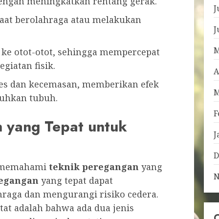
engan meningkatkan rentang gerak.
J
saat berolahraga atau melakukan
J
M
 ke otot-otot, sehingga mempercepat
giatan fisik.
A
s dan kecemasan, memberikan efek
M
tuhkan tubuh.
F
 yang Tepat untuk
J
D
k memahami
teknik peregangan
yang
N
regangan
yang tepat dapat
aga dan mengurangi risiko cedera.
atat adalah bahwa ada dua jenis