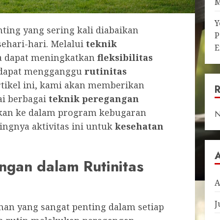
M
Y
ting yang sering kali diabaikan
P
ehari-hari. Melalui
teknik
E
a dapat meningkatkan
fleksibilitas
dapat mengganggu
rutinitas
rtikel ini, kami akan memberikan
i berbagai
teknik peregangan
sikan ke dalam program kebugaran
N
ingnya aktivitas ini untuk
kesehatan
ngan dalam Rutinitas
A
J
n yang sangat penting dalam setiap