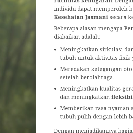
rutinitas kebugaran
. Denga
individu dapat memperoleh 
Kesehatan Jasmani
secara k
Beberapa alasan mengapa
Pe
diabaikan adalah:
Meningkatkan sirkulasi da
tubuh untuk aktivitas fisik 
Meredakan ketegangan otot
setelah berolahraga.
Meningkatkan kualitas ge
dan meningkatkan
fleksibi
Memberikan rasa nyaman s
tubuh pulih dengan lebih b
Dengan menjadikannya bagia