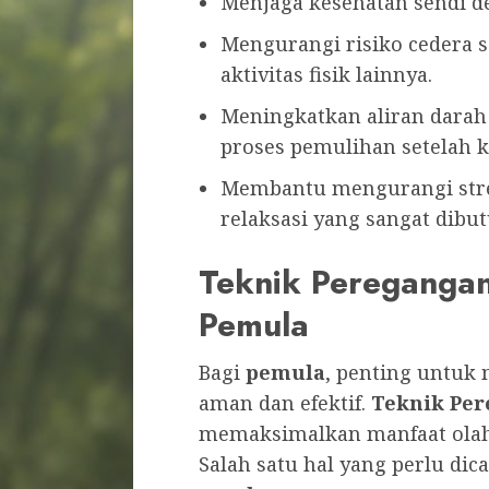
Menjaga kesehatan sendi d
Mengurangi risiko cedera 
aktivitas fisik lainnya.
Meningkatkan aliran darah
proses pemulihan setelah ke
Membantu mengurangi stre
relaksasi yang sangat dibu
Teknik Peregangan
Pemula
Bagi
pemula
, penting untu
aman dan efektif.
Teknik Pe
memaksimalkan manfaat olahr
Salah satu hal yang perlu dic