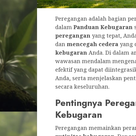
Peregangan adalah bagian pen
dalam
Panduan Kebugaran
s
peregangan
yang tepat, And
dan
mencegah cedera
yang 
kebugaran
Anda. Di dalam a
wawasan mendalam mengena
efektif yang dapat diintegra
Anda, serta menjelaskan pent
secara keseluruhan.
Pentingnya Perega
Kebugaran
Peregangan memainkan perana