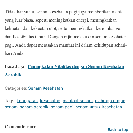
Tidak hanya itu, senam kesehatan pagi juga memberikan manfaat
yang luar biasa, seperti meningkatkan energi, meningkatkan
kekuatan dan kekuatan otot, serta meningkatkan keseimbangan
dan fleksibilitas tubuh. Dengan rajin melakukan senam kesehatan
pagi, Anda dapat merasakan manfaat ini dalam kehidupan sehari-
hari Anda.
Peningkatan Vitalitas dengan Senam Kesehatan
Baca Juga :
Aerobik
Categories:
Senam Kesehatan
Tags:
kebugaran
,
kesehatan
,
manfaat senam
,
olahraga ringan
,
senam
,
senam aerobik
,
senam pagi
,
senam untuk kesehatan
Clanconference
Back to top