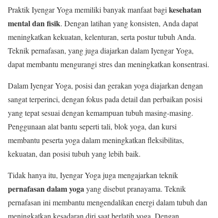
kesehatan
Praktik Iyengar Yoga memiliki banyak manfaat bagi
mental dan fisik
. Dengan latihan yang konsisten, Anda dapat
meningkatkan kekuatan, kelenturan, serta postur tubuh Anda.
Teknik pernafasan, yang juga diajarkan dalam Iyengar Yoga,
dapat membantu mengurangi stres dan meningkatkan konsentrasi.
Dalam Iyengar Yoga, posisi dan gerakan yoga diajarkan dengan
sangat terperinci, dengan fokus pada detail dan perbaikan posisi
yang tepat sesuai dengan kemampuan tubuh masing-masing.
Penggunaan alat bantu seperti tali, blok yoga, dan kursi
membantu peserta yoga dalam meningkatkan fleksibilitas,
kekuatan, dan posisi tubuh yang lebih baik.
Tidak hanya itu, Iyengar Yoga juga mengajarkan teknik
pernafasan dalam yoga
yang disebut pranayama. Teknik
pernafasan ini membantu mengendalikan energi dalam tubuh dan
meningkatkan kesadaran diri saat berlatih yoga. Dengan