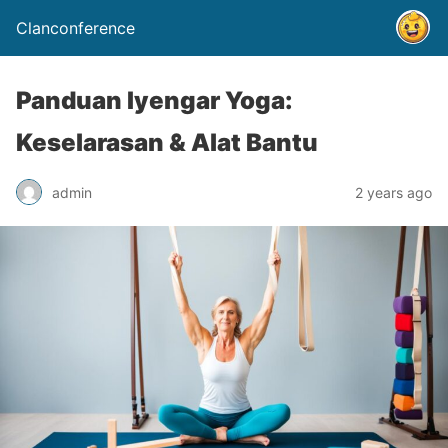
Clanconference
Panduan Iyengar Yoga:
Keselarasan & Alat Bantu
admin
2 years ago