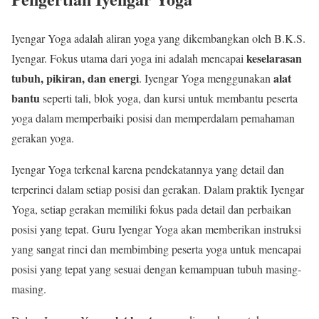
Iyengar Yoga adalah aliran yoga yang dikembangkan oleh B.K.S.
keselarasan
Iyengar. Fokus utama dari yoga ini adalah mencapai
tubuh, pikiran, dan energi
alat
. Iyengar Yoga menggunakan
bantu
seperti tali, blok yoga, dan kursi untuk membantu peserta
yoga dalam memperbaiki posisi dan memperdalam pemahaman
gerakan yoga.
Iyengar Yoga terkenal karena pendekatannya yang detail dan
terperinci dalam setiap posisi dan gerakan. Dalam praktik Iyengar
Yoga, setiap gerakan memiliki fokus pada detail dan perbaikan
posisi yang tepat. Guru Iyengar Yoga akan memberikan instruksi
yang sangat rinci dan membimbing peserta yoga untuk mencapai
posisi yang tepat yang sesuai dengan kemampuan tubuh masing-
masing.