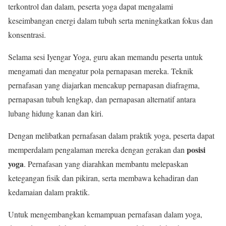
terkontrol dan dalam, peserta yoga dapat mengalami
keseimbangan energi dalam tubuh serta meningkatkan fokus dan
konsentrasi.
Selama sesi Iyengar Yoga, guru akan memandu peserta untuk
mengamati dan mengatur pola pernapasan mereka. Teknik
pernafasan yang diajarkan mencakup pernapasan diafragma,
pernapasan tubuh lengkap, dan pernapasan alternatif antara
lubang hidung kanan dan kiri.
Dengan melibatkan pernafasan dalam praktik yoga, peserta dapat
posisi
memperdalam pengalaman mereka dengan gerakan dan
yoga
. Pernafasan yang diarahkan membantu melepaskan
ketegangan fisik dan pikiran, serta membawa kehadiran dan
kedamaian dalam praktik.
Untuk mengembangkan kemampuan pernafasan dalam yoga,