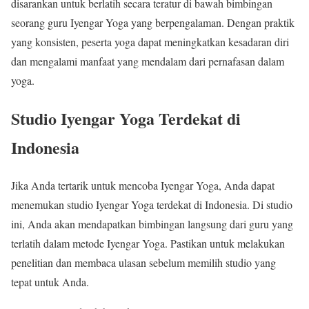
disarankan untuk berlatih secara teratur di bawah bimbingan
seorang guru Iyengar Yoga yang berpengalaman. Dengan praktik
yang konsisten, peserta yoga dapat meningkatkan kesadaran diri
dan mengalami manfaat yang mendalam dari pernafasan dalam
yoga.
Studio Iyengar Yoga Terdekat di
Indonesia
Jika Anda tertarik untuk mencoba Iyengar Yoga, Anda dapat
menemukan studio Iyengar Yoga terdekat di Indonesia. Di studio
ini, Anda akan mendapatkan bimbingan langsung dari guru yang
terlatih dalam metode Iyengar Yoga. Pastikan untuk melakukan
penelitian dan membaca ulasan sebelum memilih studio yang
tepat untuk Anda.