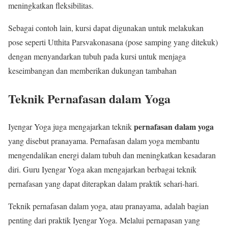
meningkatkan fleksibilitas.
Sebagai contoh lain, kursi dapat digunakan untuk melakukan
pose seperti Utthita Parsvakonasana (pose samping yang ditekuk)
dengan menyandarkan tubuh pada kursi untuk menjaga
keseimbangan dan memberikan dukungan tambahan
Teknik Pernafasan dalam Yoga
pernafasan dalam yoga
Iyengar Yoga juga mengajarkan teknik
yang disebut pranayama. Pernafasan dalam yoga membantu
mengendalikan energi dalam tubuh dan meningkatkan kesadaran
diri. Guru Iyengar Yoga akan mengajarkan berbagai teknik
pernafasan yang dapat diterapkan dalam praktik sehari-hari.
Teknik pernafasan dalam yoga, atau pranayama, adalah bagian
penting dari praktik Iyengar Yoga. Melalui pernapasan yang