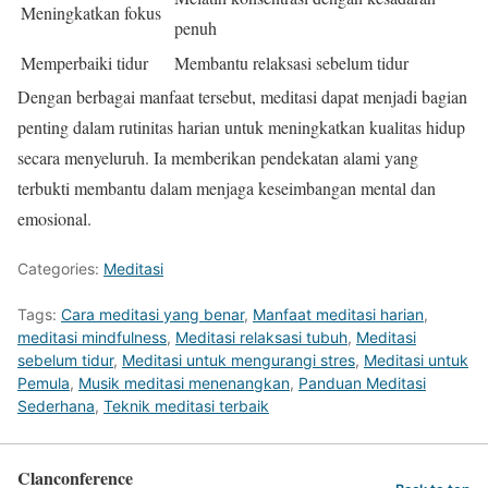
Meningkatkan fokus
penuh
Memperbaiki tidur
Membantu relaksasi sebelum tidur
Dengan berbagai manfaat tersebut, meditasi dapat menjadi bagian
penting dalam rutinitas harian untuk meningkatkan kualitas hidup
secara menyeluruh. Ia memberikan pendekatan alami yang
terbukti membantu dalam menjaga keseimbangan mental dan
emosional.
Categories:
Meditasi
Tags:
Cara meditasi yang benar
,
Manfaat meditasi harian
,
meditasi mindfulness
,
Meditasi relaksasi tubuh
,
Meditasi
sebelum tidur
,
Meditasi untuk mengurangi stres
,
Meditasi untuk
Pemula
,
Musik meditasi menenangkan
,
Panduan Meditasi
Sederhana
,
Teknik meditasi terbaik
Clanconference