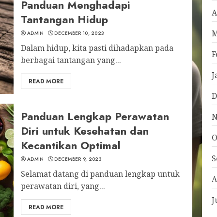
Panduan Menghadapi
A
Tantangan Hidup
M
ADMIN
DECEMBER 10, 2023
Dalam hidup, kita pasti dihadapkan pada
F
berbagai tantangan yang...
J
READ MORE
D
Panduan Lengkap Perawatan
N
Diri untuk Kesehatan dan
O
Kecantikan Optimal
S
ADMIN
DECEMBER 9, 2023
Selamat datang di panduan lengkap untuk
A
perawatan diri, yang...
J
READ MORE