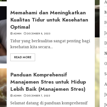
A
Memahami dan Meningkatkan
M
Kualitas Tidur untuk Kesehatan
F
Optimal
J
ADMIN
DECEMBER 8, 2023
Tidur yang berkualitas sangat penting bagi
D
kesehatan kita secara...
N
READ MORE
O
Panduan Komprehensif
S
Manajemen Stres untuk Hidup
A
Lebih Baik (Manajemen Stres)
J
ADMIN
DECEMBER 7, 2023
Selamat datang di panduan komprehensif
J