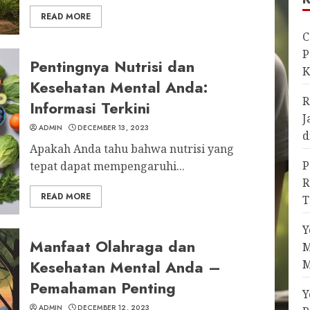
READ MORE
C
P
Pentingnya Nutrisi dan
K
Kesehatan Mental Anda:
R
Informasi Terkini
J
ADMIN
DECEMBER 13, 2023
d
Apakah Anda tahu bahwa nutrisi yang
P
tepat dapat mempengaruhi...
R
READ MORE
T
Y
Manfaat Olahraga dan
M
Kesehatan Mental Anda –
M
Pemahaman Penting
Y
ADMIN
DECEMBER 12, 2023