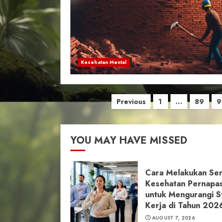
Kesehatan Mental
Posts
Previous
1
…
89
9
pagination
YOU MAY HAVE MISSED
Cara Melakukan Se
Kesehatan Pernapa
untuk Mengurangi S
Kerja di Tahun 202
AUGUST 7, 2026