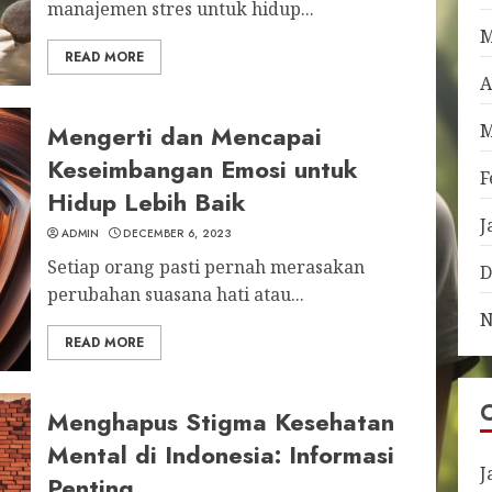
manajemen stres untuk hidup...
M
READ MORE
A
Mengerti dan Mencapai
M
Keseimbangan Emosi untuk
F
Hidup Lebih Baik
J
ADMIN
DECEMBER 6, 2023
Setiap orang pasti pernah merasakan
D
perubahan suasana hati atau...
N
READ MORE
Menghapus Stigma Kesehatan
Mental di Indonesia: Informasi
J
Penting