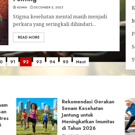
K
ADMIN
DECEMBER 5, 2023
Stigma kesehatan mental masih menjadi
M
perkara yang seringkali dihindari...
P
READ MORE
S
Y
0
91
92
93
94
95
Next
Rekomendasi Gerakan
nam
Senam Kesehatan
san
Jantung untuk
tres
Meningkatkan Imunitas
6
di Tahun 2026