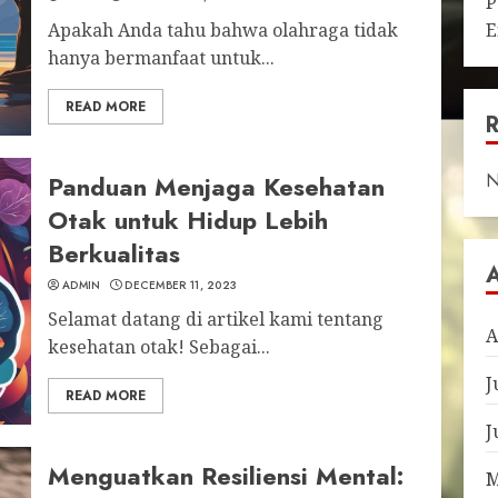
P
Apakah Anda tahu bahwa olahraga tidak
E
hanya bermanfaat untuk...
READ MORE
N
Panduan Menjaga Kesehatan
Otak untuk Hidup Lebih
Berkualitas
ADMIN
DECEMBER 11, 2023
Selamat datang di artikel kami tentang
A
kesehatan otak! Sebagai...
J
READ MORE
J
Menguatkan Resiliensi Mental:
M