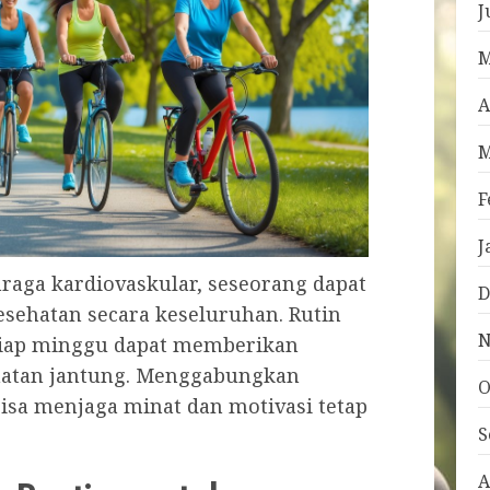
J
M
A
M
F
J
raga kardiovaskular, seseorang dapat
D
sehatan secara keseluruhan. Rutin
N
etiap minggu dapat memberikan
ehatan jantung. Menggabungkan
O
 bisa menjaga minat dan motivasi tetap
S
A