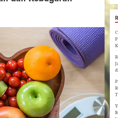
C
P
K
R
J
d
P
R
T
Y
M