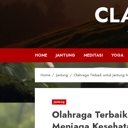
CL
HOME
JANTUNG
MEDITASI
YOGA
Home
Jantung
Olahraga Terbaik untuk Jantung
Jantung
Olahraga Terbaik
Menjaga Kesehat