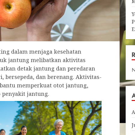
M
Y
P
E
ting dalam menjaga kesehatan
uk jantung melibatkan aktivitas
atkan detak jantung dan peredaran
N
ri, bersepeda, dan berenang. Aktivitas-
mbantu memperkuat otot jantung,
 penyakit jantung.
A
J