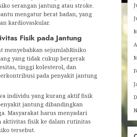
iko serangan jantung atau stroke.
J
antu mengatur berat badan, yang
J
an kardiovaskular.
M
itas Fisik pada Jantung
A
pat menyebabkan sejumlahRisiko
M
rang yang tidak cukup bergerak
sitas, tinggi kolesterol, dan
F
 berkontribusi pada penyakit jantung
J
 individu yang kurang aktif fisik
D
enyakit jantung dibandingkan
N
ga. Masyarakat harus menyadari
ktivitas fisik ke dalam rutinitas
iko tersebut.