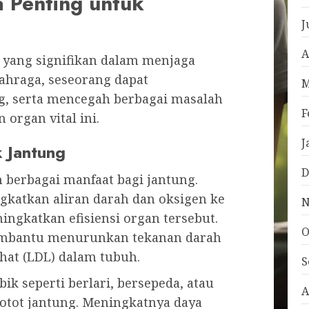
 Penting untuk
J
A
n yang signifikan dalam menjaga
lahraga, seseorang dapat
M
g, serta mencegah berbagai masalah
F
 organ vital ini.
J
 Jantung
D
 berbagai manfaat bagi jantung.
ngkatkan aliran darah dan oksigen ke
N
ngkatkan efisiensi organ tersebut.
O
membantu menurunkan tekanan darah
hat (LDL) dalam tubuh.
S
bik seperti berlari, bersepeda, atau
A
tot jantung. Meningkatnya daya