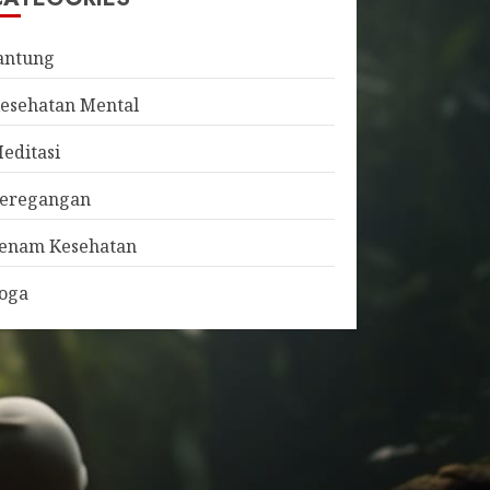
antung
esehatan Mental
editasi
eregangan
enam Kesehatan
oga