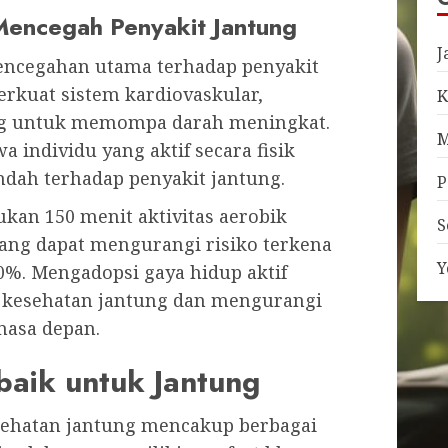
Mencegah Penyakit Jantung
J
pencegahan utama terhadap penyakit
erkuat sistem kardiovaskular,
K
g untuk memompa darah meningkat.
M
 individu yang aktif secara fisik
endah terhadap penyakit jantung.
P
kan 150 menit aktivitas aerobik
S
ang dapat mengurangi risiko terkena
Y
0%. Mengadopsi gaya hidup aktif
esehatan jantung dan mengurangi
masa depan.
baik untuk Jantung
sehatan jantung mencakup berbagai