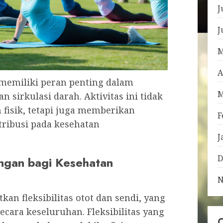
J
J
M
A
memiliki peran penting dalam
M
 sirkulasi darah. Aktivitas ini tidak
isik, tetapi juga memberikan
F
tribusi pada kesehatan
J
D
ngan bagi Kesehatan
N
an fleksibilitas otot dan sendi, yang
secara keseluruhan. Fleksibilitas yang