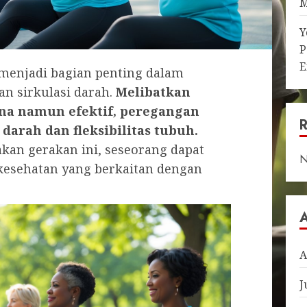
M
Y
P
E
menjadi bagian penting dalam
n sirkulasi darah.
Melibatkan
hana namun efektif, peregangan
darah dan fleksibilitas tubuh.
kan gerakan ini, seseorang dapat
N
esehatan yang berkaitan dengan
A
J