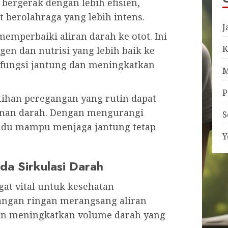
ergerak dengan lebih efisien,
 berolahraga yang lebih intens.
J
memperbaiki aliran darah ke otot. Ini
K
en dan nutrisi yang lebih baik ke
fungsi jantung dan meningkatkan
M
P
ihan peregangan yang rutin dapat
an darah. Dengan mengurangi
S
ividu mampu menjaga jantung tetap
Y
a Sirkulasi Darah
gat vital untuk kesehatan
angan ringan merangsang aliran
an meningkatkan volume darah yang