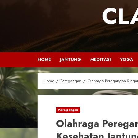
CL
HOME
JANTUNG
MEDITASI
YOGA
Home
Peregangan
Olahraga Peregangan Ringan
Peregangan
Olahraga Perega
Kesehatan Jantun