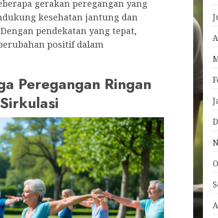
berapa gerakan peregangan yang
dukung kesehatan jantung dan
J
f. Dengan pendekatan yang tepat,
A
perubahan positif dalam
M
ga Peregangan Ringan
F
Sirkulasi
J
D
N
O
S
A