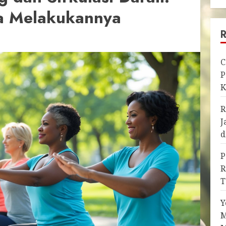
a Melakukannya
C
P
K
R
J
d
P
R
T
Y
M