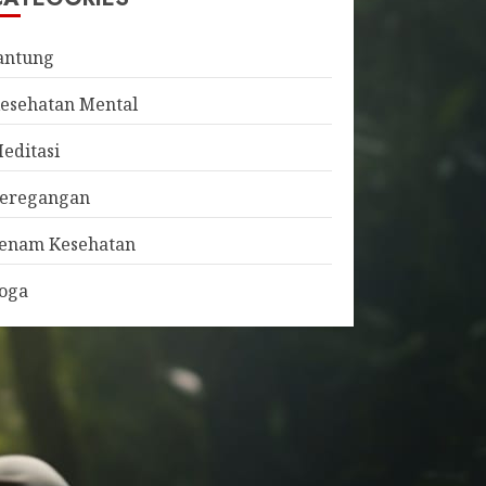
antung
esehatan Mental
editasi
eregangan
enam Kesehatan
oga