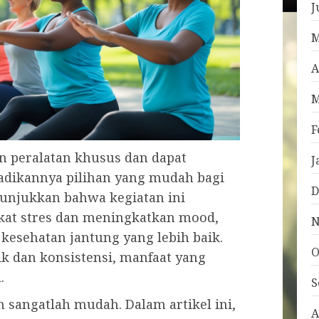
J
M
A
M
F
 peralatan khusus dan dapat
J
jadikannya pilihan yang mudah bagi
D
nunjukkan bahwa kegiatan ini
at stres dan meningkatkan mood,
N
 kesehatan jantung yang lebih baik.
O
 dan konsistensi, manfaat yang
.
S
 sangatlah mudah. Dalam artikel ini,
A