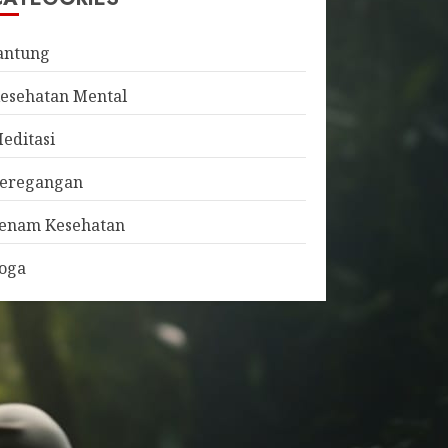
antung
esehatan Mental
editasi
eregangan
enam Kesehatan
oga