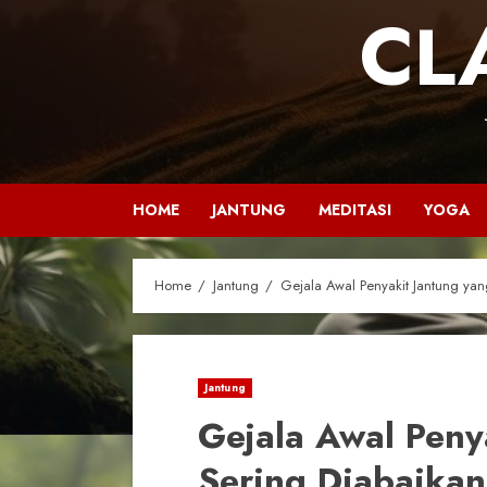
CL
HOME
JANTUNG
MEDITASI
YOGA
Home
Jantung
Gejala Awal Penyakit Jantung ya
Jantung
Gejala Awal Peny
Sering Diabaikan