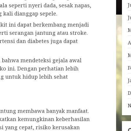
ala seperti nyeri dada, sesak napas,
J
 kali dianggap sepele.
J
kit ini dapat berkembang menjadi
M
erti serangan jantung atau stroke.
ertensi dan diabetes juga dapat
A
M
bahwa mendeteksi gejala awal
F
ko ini. Dengan perhatian lebih
ng untuk hidup lebih sehat
J
D
N
 jantung membawa banyak manfaat.
gkatkan kemungkinan keberhasilan
i yang cepat, risiko kerusakan