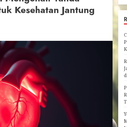
tuk Kesehatan Jantung
C
P
K
R
J
d
P
R
T
Y
M