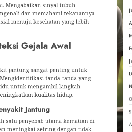
i. Mengabaikan sinyal tubuh
J
 Mengenali dan memahami tekanannya
sial menuju kesehatan yang lebih
A
M
eksi Gejala Awal
F
J
kit jantung sangat penting untuk
D
Mengidentifikasi tanda-tanda yang
idu untuk mengambil langkah
N
eningkatkan kualitas hidup.
O
enyakit Jantung
S
ah satu penyebab utama kematian di
A
tan meningkat seiring dengan tidak