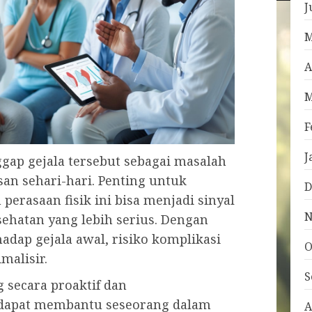
J
M
A
M
F
J
ggap gejala tersebut sebagai masalah
san sehari-hari. Penting untuk
D
rasaan fisik ini bisa menjadi sinyal
N
ehatan yang lebih serius. Dengan
dap gejala awal, risiko komplikasi
O
malisir.
S
 secara proaktif dan
l dapat membantu seseorang dalam
A