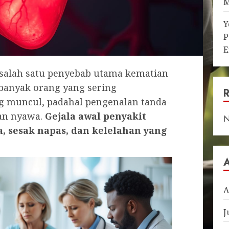
M
Y
P
E
salah satu penyebab utama kematian
 banyak orang yang sering
g muncul, padahal pengenalan tanda-
an nyawa.
Gejala awal penyakit
N
a, sesak napas, dan kelelahan yang
A
J