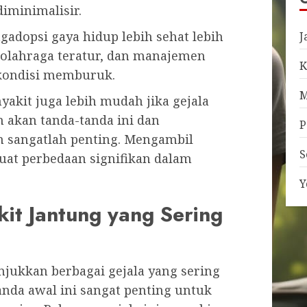
iminimalisir.
ngadopsi gaya hidup lebih sehat lebih
J
 olahraga teratur, dan manajemen
K
 kondisi memburuk.
M
kit juga lebih mudah jika gejala
n akan tanda-tanda ini dan
P
 sangatlah penting. Mengambil
S
uat perbedaan signifikan dalam
Y
it Jantung yang Sering
jukkan berbagai gejala yang sering
anda awal ini sangat penting untuk