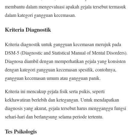
membantu dalam mengevaluasi apakah gejala tersebut termasuk
dalam kategori gangguan kecemasan.
Kriteria Diagnostik
Kriteria diagnostik untuk gangguan kecemasan merujuk pada
DSM-5 (Diagnostic and Statistical Manual of Mental Disorders).
Diagnosa diambil dengan memperhatikan gejala yang konsisten
dengan kategori gangguan kecemasan spesifik, contohnya,
gangguan kecemasan umum atau gangguan panik.
Kriteria ini mencakup gejala fisik serta psikis, seperti
kekhawatiran berlebih dan ketegangan. Untuk mendapatkan
diagnosis yang akurat, gejala tersebut harus mengganggu fungsi
sehari-hari dan berlangsung selama periode tertentu.
Tes Psikologis