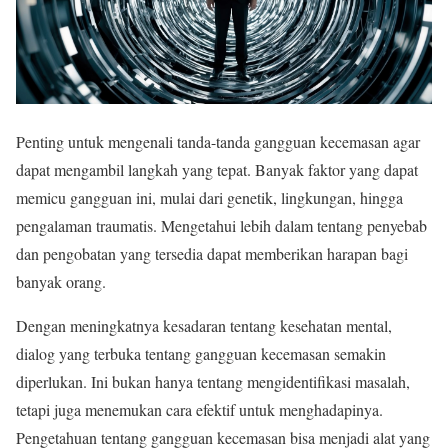
Penting untuk mengenali tanda-tanda gangguan kecemasan agar
dapat mengambil langkah yang tepat. Banyak faktor yang dapat
memicu gangguan ini, mulai dari genetik, lingkungan, hingga
pengalaman traumatis. Mengetahui lebih dalam tentang penyebab
dan pengobatan yang tersedia dapat memberikan harapan bagi
banyak orang.
Dengan meningkatnya kesadaran tentang kesehatan mental,
dialog yang terbuka tentang gangguan kecemasan semakin
diperlukan. Ini bukan hanya tentang mengidentifikasi masalah,
tetapi juga menemukan cara efektif untuk menghadapinya.
Pengetahuan tentang gangguan kecemasan bisa menjadi alat yang