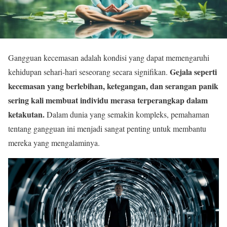
Gangguan kecemasan adalah kondisi yang dapat memengaruhi
Gejala seperti
kehidupan sehari-hari seseorang secara signifikan.
kecemasan yang berlebihan, ketegangan, dan serangan panik
sering kali membuat individu merasa terperangkap dalam
ketakutan.
Dalam dunia yang semakin kompleks, pemahaman
tentang gangguan ini menjadi sangat penting untuk membantu
mereka yang mengalaminya.