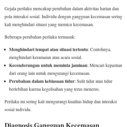
Gejala perilaku mencakup perubahan dalam aktivitas harian dan
pola interaksi sosial. Individu dengan gangguan kecemasan sering
kali menghindari situasi yang memicu kecemasan.
Beberapa perubahan perilaku termasuk:
Menghindari tempat atau situasi tertentu
: Contohnya,
menghindari keramaian atau acara sosial.
Kecenderungan untuk meminta jaminan
: Mencari kepastian
dari orang lain untuk mengurangi kecemasan.
Perubahan dalam kebiasaan tidur
: Sulit tidur atau tidur
berlebihan karena kegelisahan yang terus menerus.
Perilaku ini sering kali mengurangi kualitas hidup dan interaksi
sosial individu.
Diagnosis Gangguan Kecemasan