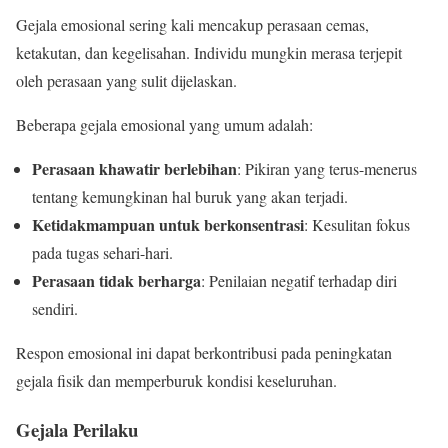
Gejala emosional sering kali mencakup perasaan cemas,
ketakutan, dan kegelisahan. Individu mungkin merasa terjepit
oleh perasaan yang sulit dijelaskan.
Beberapa gejala emosional yang umum adalah:
Perasaan khawatir berlebihan
: Pikiran yang terus-menerus
tentang kemungkinan hal buruk yang akan terjadi.
Ketidakmampuan untuk berkonsentrasi
: Kesulitan fokus
pada tugas sehari-hari.
Perasaan tidak berharga
: Penilaian negatif terhadap diri
sendiri.
Respon emosional ini dapat berkontribusi pada peningkatan
gejala fisik dan memperburuk kondisi keseluruhan.
Gejala Perilaku