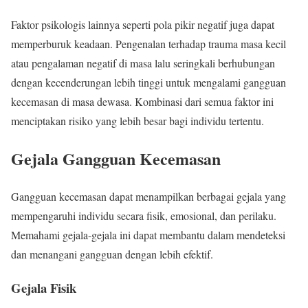
Faktor psikologis lainnya seperti pola pikir negatif juga dapat
memperburuk keadaan. Pengenalan terhadap trauma masa kecil
atau pengalaman negatif di masa lalu seringkali berhubungan
dengan kecenderungan lebih tinggi untuk mengalami gangguan
kecemasan di masa dewasa. Kombinasi dari semua faktor ini
menciptakan risiko yang lebih besar bagi individu tertentu.
Gejala Gangguan Kecemasan
Gangguan kecemasan dapat menampilkan berbagai gejala yang
mempengaruhi individu secara fisik, emosional, dan perilaku.
Memahami gejala-gejala ini dapat membantu dalam mendeteksi
dan menangani gangguan dengan lebih efektif.
Gejala Fisik