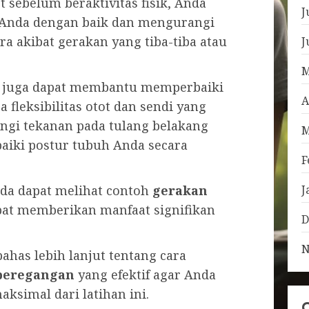
 sebelum beraktivitas fisik, Anda
J
Anda dengan baik dan mengurangi
a akibat gerakan yang tiba-tiba atau
J
M
n juga dapat membantu memperbaiki
A
fleksibilitas otot dan sendi yang
ngi tekanan pada tulang belakang
M
aiki postur tubuh Anda secara
F
J
nda dapat melihat contoh
gerakan
at memberikan manfaat signifikan
D
N
has lebih lanjut tentang cara
peregangan
yang efektif agar Anda
simal dari latihan ini.