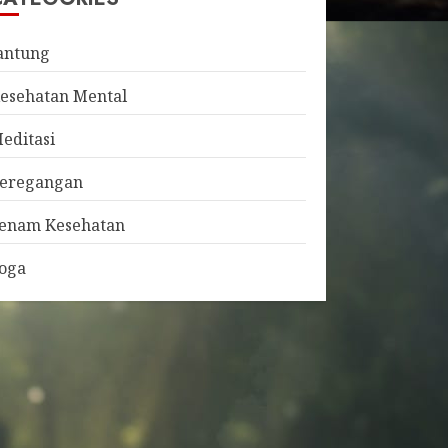
antung
esehatan Mental
editasi
eregangan
enam Kesehatan
oga