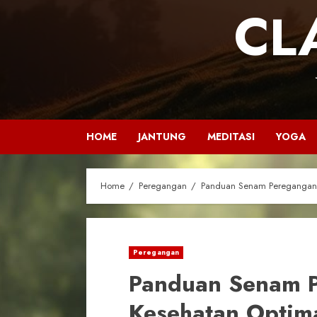
CL
HOME
JANTUNG
MEDITASI
YOGA
Home
Peregangan
Panduan Senam Peregangan 
Peregangan
Panduan Senam P
Kesehatan Optim