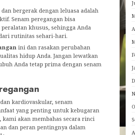
J
 dan bergerak dengan leluasa adalah
M
aktif. Senam peregangan bisa
a peralatan khusus, sehingga Anda
A
ri rutinitas sehari-hari.
M
angan
ini dan rasakan perubahan
F
kualitas hidup Anda. Jangan lewatkan
ubuh Anda tetap prima dengan senam
J
D
regangan
N
dan kardiovaskular, senam
O
nfaat yang penting untuk kebugaran
i, kami akan membahas secara rinci
S
an dan peran pentingnya dalam
A