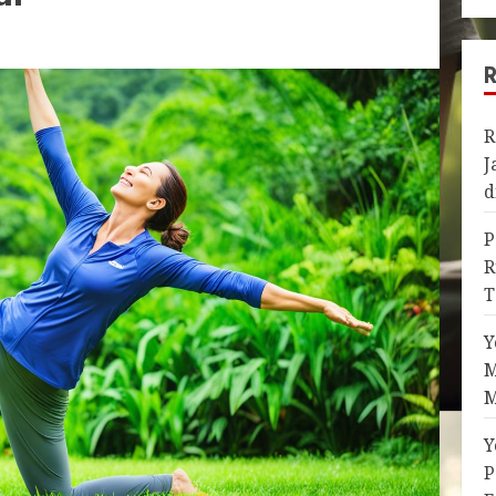
R
J
d
P
R
T
Y
M
M
Y
P