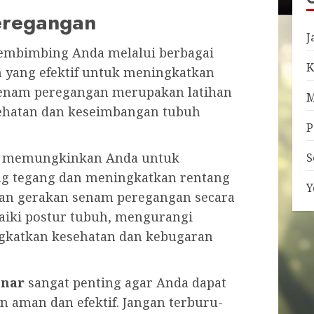
eregangan
J
membimbing Anda melalui berbagai
K
n
yang efektif untuk meningkatkan
 senam peregangan merupakan latihan
M
sehatan dan keseimbangan tubuh
P
memungkinkan Anda untuk
S
ng tegang dan meningkatkan rentang
Y
kan gerakan senam peregangan secara
aiki postur tubuh, mengurangi
ngkatkan kesehatan dan kebugaran
enar
sangat penting agar Anda dapat
 aman dan efektif. Jangan terburu-