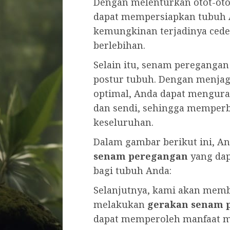
Dengan melenturkan otot-otot
dapat mempersiapkan tubuh 
kemungkinan terjadinya ceder
berlebihan.
Selain itu, senam pereganga
postur tubuh. Dengan menjaga 
optimal, Anda dapat mengura
dan sendi, sehingga memperb
keseluruhan.
Dalam gambar berikut ini, A
senam peregangan
yang dap
bagi tubuh Anda:
Selanjutnya, kami akan memba
melakukan
gerakan senam 
dapat memperoleh manfaat mak