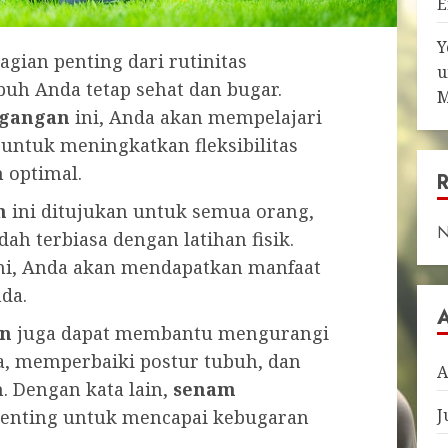
E
Y
agian penting dari rutinitas
u
uh Anda tetap sehat dan bugar.
M
egangan
ini, Anda akan mempelajari
 untuk meningkatkan fleksibilitas
 optimal.
n
ini ditujukan untuk semua orang,
N
h terbiasa dengan latihan fisik.
ni, Anda akan mendapatkan manfaat
da.
an
juga dapat membantu mengurangi
ga, memperbaiki postur tubuh, dan
A
. Dengan kata lain,
senam
J
penting untuk mencapai kebugaran