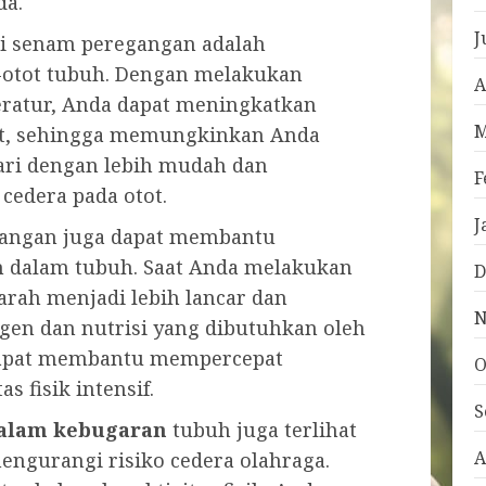
da.
J
ri senam peregangan adalah
otot tubuh. Dengan melakukan
A
eratur, Anda dapat meningkatkan
M
otot, sehingga memungkinkan Anda
ari dengan lebih mudah dan
F
cedera pada otot.
J
gangan juga dapat membantu
h dalam tubuh. Saat Anda melakukan
D
arah menjadi lebih lancar dan
N
en dan nutrisi yang dibutuhkan oleh
a dapat membantu mempercepat
O
s fisik intensif.
S
alam kebugaran
tubuh juga terlihat
A
gurangi risiko cedera olahraga.