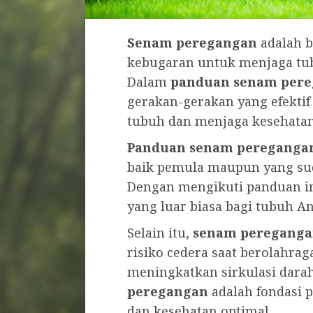
Senam peregangan
adalah b
kebugaran untuk menjaga tub
Dalam
panduan senam per
gerakan-gerakan yang efektif
tubuh dan menjaga kesehatan
Panduan senam pereganga
baik pemula maupun yang suda
Dengan mengikuti panduan i
yang luar biasa bagi tubuh An
Selain itu,
senam peregang
risiko cedera saat berolahra
meningkatkan sirkulasi darah
peregangan
adalah fondasi 
dan kesehatan optimal.