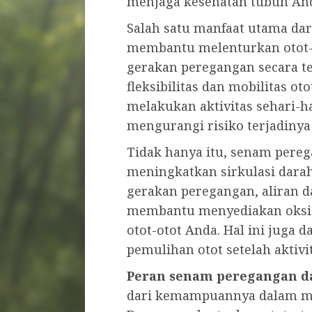
menjaga kesehatan tubuh An
Salah satu manfaat utama da
membantu melenturkan otot-
gerakan peregangan secara t
fleksibilitas dan mobilitas 
melakukan aktivitas sehari-h
mengurangi risiko terjadinya 
Tidak hanya itu, senam pere
meningkatkan sirkulasi dara
gerakan peregangan, aliran d
membantu menyediakan oksig
otot-otot Anda. Hal ini jug
pemulihan otot setelah aktivita
Peran senam peregangan d
dari kemampuannya dalam men