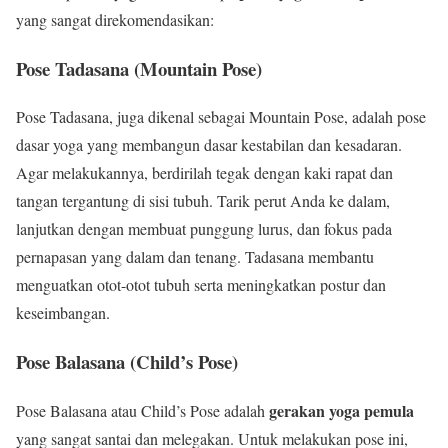
yang sangat direkomendasikan:
Pose Tadasana (Mountain Pose)
Pose Tadasana, juga dikenal sebagai Mountain Pose, adalah pose
dasar yoga yang membangun dasar kestabilan dan kesadaran.
Agar melakukannya, berdirilah tegak dengan kaki rapat dan
tangan tergantung di sisi tubuh. Tarik perut Anda ke dalam,
lanjutkan dengan membuat punggung lurus, dan fokus pada
pernapasan yang dalam dan tenang. Tadasana membantu
menguatkan otot-otot tubuh serta meningkatkan postur dan
keseimbangan.
Pose Balasana (Child’s Pose)
gerakan yoga pemula
Pose Balasana atau Child’s Pose adalah
yang sangat santai dan melegakan. Untuk melakukan pose ini,