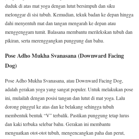
duduk di atas mat yoga dengan lutut bersimpuh dan siku
melonggar di sisi tubuh. Kemudian, tekuk badan ke depan hingga
dahi menyentuh mat dan tangan mengarah ke depan atau
menggenggam tumit. Balasana membantu merilekskan tubuh dan
pikiran, serta merenggangkan punggung dan bahu.
Pose Adho Mukha Svanasana (Downward Facing
Dog)
Pose Adho Mukha Svanasana, atau Downward Facing Dog,
adalah gerakan yoga yang sangat populer. Untuk melakukan pose
ini, mulailah dengan posisi tangan dan lutut di mat yoga. Lalu
dorong pinggul ke atas dan ke belakang sehingga tubuh
membentuk bentuk “V” terbalik. Pastikan punggung tetap lurus
dan kaki terbuka selebar bahu. Gerakan ini membantu
menguatkan otot-otot tubuh, mengencangkan paha dan perut,