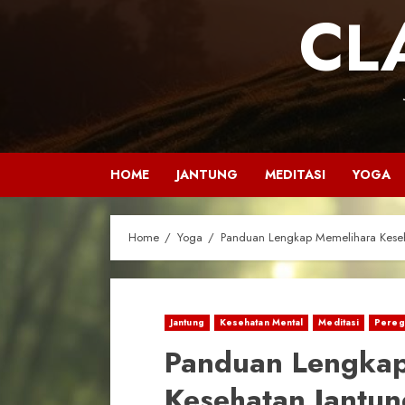
CL
HOME
JANTUNG
MEDITASI
YOGA
Home
Yoga
Panduan Lengkap Memelihara Kese
Jantung
Kesehatan Mental
Meditasi
Pereg
Panduan Lengkap
Kesehatan Jantu