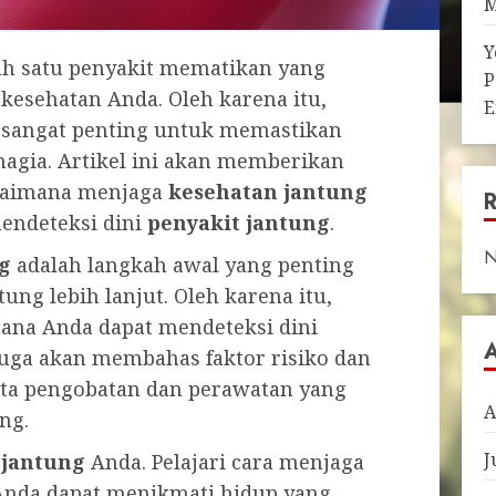
M
Y
ah satu penyakit mematikan yang
P
kesehatan Anda. Oleh karena itu,
E
sangat penting untuk memastikan
agia. Artikel ini akan memberikan
gaimana menjaga
kesehatan jantung
endeteksi dini
penyakit jantung
.
N
g
adalah langkah awal yang penting
ng lebih lanjut. Oleh karena itu,
na Anda dapat mendeteksi dini
 juga akan membahas faktor risiko dan
rta pengobatan dan perawatan yang
A
ng.
J
 jantung
Anda. Pelajari cara menjaga
Anda dapat menikmati hidup yang