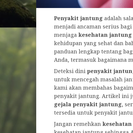
Penyakit jantung
adalah sal
menjadi ancaman serius bagi 
menjaga
kesehatan jantung
kehidupan yang sehat dan bah
panduan lengkap tentang ba
Anda, termasuk bagaimana m
Deteksi dini
penyakit jantun
untuk mencegah masalah jantu
kami akan membahas bagaima
penyakit jantung. Artikel ini
gejala penyakit jantung
, se
tersedia untuk penyakit jantu
Jangan remehkan
kesehatan
kesehatan jantung sehingga 