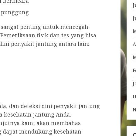
n berbicara
J
au punggung
J
g sangat penting untuk mencegah
M
 Pemeriksaan fisik dan tes yang bisa
ini penyakit jantung antara lain:
A
M
F
J
D
ala, dan deteksi dini penyakit jantung
N
a kesehatan jantung Anda.
lanjutnya kami akan membahas
ng dapat mendukung kesehatan