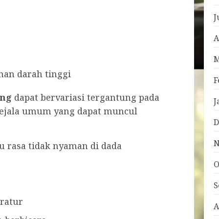
J
A
M
nan darah tinggi
F
ung
dapat bervariasi tergantung pada
J
 gejala umum yang dapat muncul
D
N
au rasa tidak nyaman di dada
O
S
eratur
A