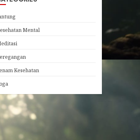
antung
esehatan Mental
editasi
eregangan
enam Kesehatan
oga