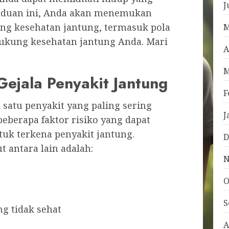
J
anduan ini, Anda akan menemukan
ang kesehatan jantung, termasuk pola
M
ukung kesehatan jantung Anda. Mari
A
M
Gejala Penyakit Jantung
F
 satu penyakit yang paling sering
J
 beberapa faktor risiko yang dapat
k terkena penyakit jantung.
D
t antara lain adalah:
N
O
S
 tidak sehat
A