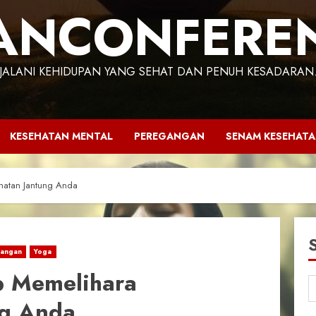
ANCONFERE
JALANI KEHIDUPAN YANG SEHAT DAN PENUH KESADARAN
KESEHATAN MENTAL
PEREGANGAN
SENAM KESEHAT
hatan Jantung Anda
angan
Yoga
 Memelihara
ng Anda