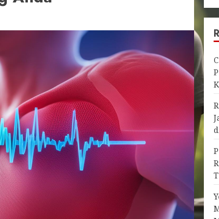
C
P
K
R
J
d
P
R
T
Y
M