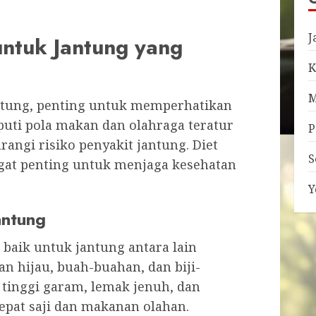
J
untuk Jantung yang
K
M
ntung, penting untuk memperhatikan
iputi pola makan dan olahraga teratur
P
ngi risiko penyakit jantung. Diet
S
ngat penting untuk menjaga kesehatan
Y
antung
baik untuk jantung antara lain
n hijau, buah-buahan, dan biji-
 tinggi garam, lemak jenuh, dan
cepat saji dan makanan olahan.