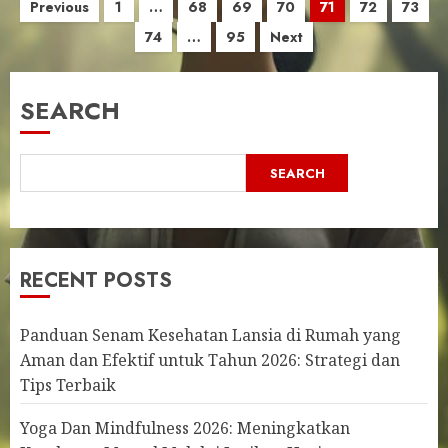
Posts
Previous
1
…
68
69
70
71
72
73
74
…
95
Next
pagination
SEARCH
SEARCH
RECENT POSTS
Panduan Senam Kesehatan Lansia di Rumah yang
Aman dan Efektif untuk Tahun 2026: Strategi dan
Tips Terbaik
Yoga Dan Mindfulness 2026: Meningkatkan