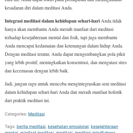
kesadaran diri dalam meditasi Anda.
Integrasi meditasi dalam kehidupan sehari-hari
Anda tidak
hanya akan membantu Anda meraih manfaat dari meditasi
terhadap kesejahteraan mental dan fisik, tapi juga membantu
Anda mencapai kedamaian dan ketenangan dalam hidup Anda.
Dengan meditasi teratur, Anda dapat mengembangkan pola pikir
yang lebih positif, meningkatkan konsentrasi, dan mengatasi stres
dan kecemasan dengan lebih baik.
Jadi, jangan ragu untuk mencoba mengintegrasikan seni meditasi
dalam kehidupan sehari-hari Anda dan meraih manfaat holistik
dari praktik meditasi ini.
Categories:
Meditasi
Tags:
berita meditasi
,
kesehatan emosional
,
kesejahteraan
mental
,
manfaat meditasi
,
meditasi
,
meditasi mindfulness
,