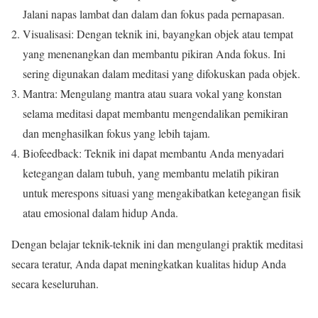
Jalani napas lambat dan dalam dan fokus pada pernapasan.
Visualisasi: Dengan teknik ini, bayangkan objek atau tempat
yang menenangkan dan membantu pikiran Anda fokus. Ini
sering digunakan dalam meditasi yang difokuskan pada objek.
Mantra: Mengulang mantra atau suara vokal yang konstan
selama meditasi dapat membantu mengendalikan pemikiran
dan menghasilkan fokus yang lebih tajam.
Biofeedback: Teknik ini dapat membantu Anda menyadari
ketegangan dalam tubuh, yang membantu melatih pikiran
untuk merespons situasi yang mengakibatkan ketegangan fisik
atau emosional dalam hidup Anda.
Dengan belajar teknik-teknik ini dan mengulangi praktik meditasi
secara teratur, Anda dapat meningkatkan kualitas hidup Anda
secara keseluruhan.