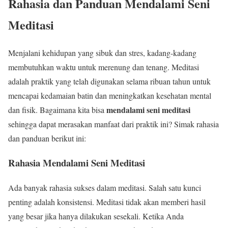
Rahasia dan Panduan Mendalami Seni
Meditasi
Menjalani kehidupan yang sibuk dan stres, kadang-kadang
membutuhkan waktu untuk merenung dan tenang. Meditasi
adalah praktik yang telah digunakan selama ribuan tahun untuk
mencapai kedamaian batin dan meningkatkan kesehatan mental
mendalami seni meditasi
dan fisik. Bagaimana kita bisa
sehingga dapat merasakan manfaat dari praktik ini? Simak rahasia
dan panduan berikut ini:
Rahasia Mendalami Seni Meditasi
Ada banyak rahasia sukses dalam meditasi. Salah satu kunci
penting adalah konsistensi. Meditasi tidak akan memberi hasil
yang besar jika hanya dilakukan sesekali. Ketika Anda