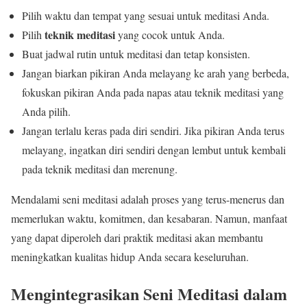
Pilih waktu dan tempat yang sesuai untuk meditasi Anda.
teknik meditasi
Pilih
yang cocok untuk Anda.
Buat jadwal rutin untuk meditasi dan tetap konsisten.
Jangan biarkan pikiran Anda melayang ke arah yang berbeda,
fokuskan pikiran Anda pada napas atau teknik meditasi yang
Anda pilih.
Jangan terlalu keras pada diri sendiri. Jika pikiran Anda terus
melayang, ingatkan diri sendiri dengan lembut untuk kembali
pada teknik meditasi dan merenung.
Mendalami seni meditasi adalah proses yang terus-menerus dan
memerlukan waktu, komitmen, dan kesabaran. Namun, manfaat
yang dapat diperoleh dari praktik meditasi akan membantu
meningkatkan kualitas hidup Anda secara keseluruhan.
Mengintegrasikan Seni Meditasi dalam