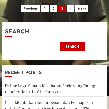
Posts
Previous
1
2
3
4
Next
pagination
SEARCH
SEARCH
RECENT POSTS
Daftar Lagu Senam Kesehatan Ceria yang Paling
Populer dan Hits di Tahun 2026
Cara Melakukan Senam Kesehatan Pernapasan
untuk Mengurangi Stres Kerja di Tahun 2026